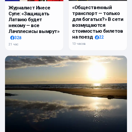
«Общественный
Журналист Инесе
транспорт — только
Супе: «Защищать
для богатых?» В сети
Латвию будет
возмущаются
некому — все
стоимостью билетов
Лачплесисы вымрут»
на поезд
22
328
13 часов
21 час