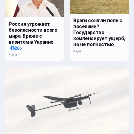
Враги сожгли поле с
Россия угрожает
посевами?
безопасности всего
Государство
мира: Браже с
компенсирует ущерб,
визитом в Украине
но не полностью
266
3 дня
3 дня