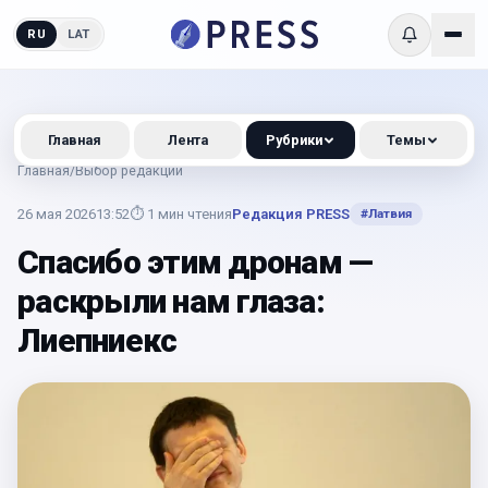
RU
LAT
Главная
Лента
Рубрики
Темы
Главная
/
Выбор редакции
26 мая 2026
13:52
⏱
1
мин чтения
Редакция PRESS
#
Латвия
Спасибо этим дронам —
раскрыли нам глаза:
Лиепниекс