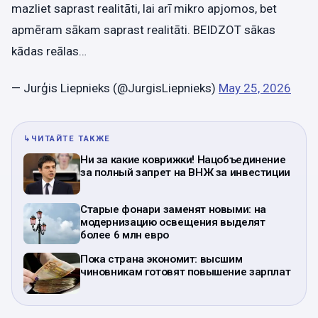
mazliet saprast realitāti, lai arī mikro apjomos, bet
apmēram sākam saprast realitāti. BEIDZOT sākas
kādas reālas…
— Jurģis Liepnieks (@JurgisLiepnieks)
May 25, 2026
↳
ЧИТАЙТЕ ТАКЖЕ
Ни за какие коврижки! Нацобъединение
за полный запрет на ВНЖ за инвестиции
Старые фонари заменят новыми: на
модернизацию освещения выделят
более 6 млн евро
Пока страна экономит: высшим
чиновникам готовят повышение зарплат