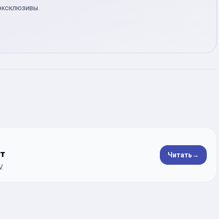
эксклюзивы.
ет
Читать
→
.