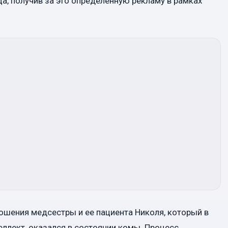
а, получив за это определенную рекламу в рамках
тношения медсестры и ее пациента Николя, который в
еллект, оказался в состоянии комы. Процесс