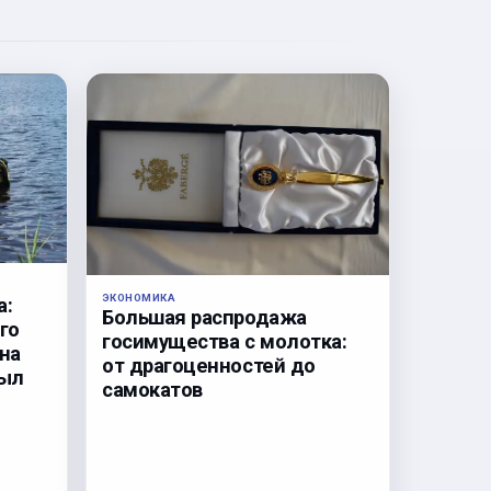
ЭКОНОМИКА
а:
Большая распродажа
го
госимущества с молотка:
на
от драгоценностей до
был
самокатов