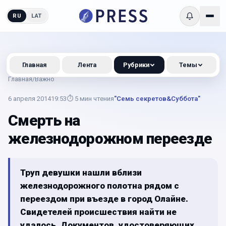
RU
LAT
Главная
Лента
Рубрики
Темы
Главная
/
Важно
6 апреля 2014
19:53
⏱
5
мин чтения
"Семь секретов&Суббота"
Смерть на
железнодорожном переезде
Труп девушки нашли вблизи
железнодорожного полотна рядом с
переездом при въезде в город Олайне.
Свидетелей происшествия найти не
удалось. Документов, удостоверяющих