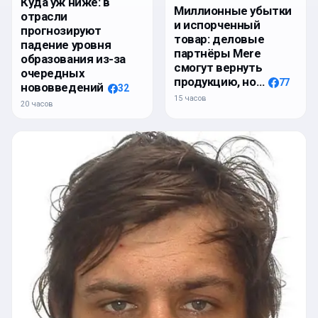
Куда уж ниже: в
Миллионные убытки
отрасли
и испорченный
прогнозируют
товар: деловые
падение уровня
партнёры Mere
образования из-за
смогут вернуть
очередных
продукцию, но…
77
нововведений
32
15 часов
20 часов