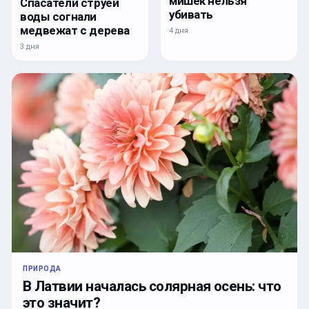
мишек нельзя
Спасатели струей
убивать
воды согнали
медвежат с дерева
4 дня
3 дня
ПРИРОДА
В Латвии началась солярная осень: что
это значит?