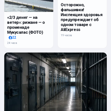
Осторожно,
фальшивка!
Инспекция здоровья
«2/3 денег — на
предупреждает об
ветер»: рижане — о
одном товаре с
променаде
AliExpress
Мукусалас (ФОТО)
19 часов
22
24 часа