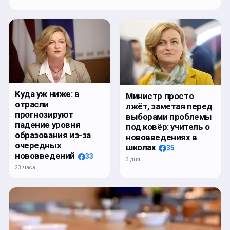
Куда уж ниже: в
Министр просто
отрасли
лжёт, заметая перед
прогнозируют
выборами проблемы
падение уровня
под ковёр: учитель о
образования из-за
нововведениях в
очередных
школах
35
нововведений
33
3 дня
23 часа