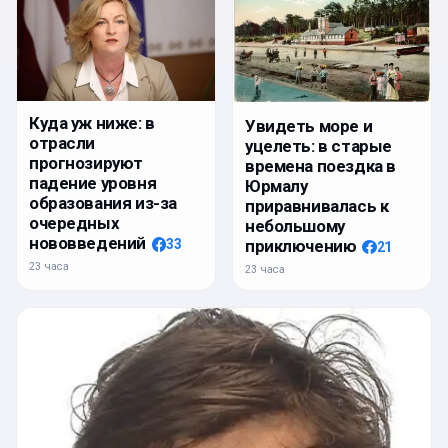
Куда уж ниже: в
Увидеть море и
отрасли
уцелеть: в старые
прогнозируют
времена поездка в
падение уровня
Юрмалу
образования из-за
приравнивалась к
очередных
небольшому
нововведений
приключению
33
21
23 часа
23 часа