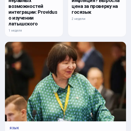
инфляция? Выросла
неравных
цена за проверку на
возможностей
госязык
интеграции: Providus
о изучении
2 недели
латышского
1 неделя
ЯЗЫК