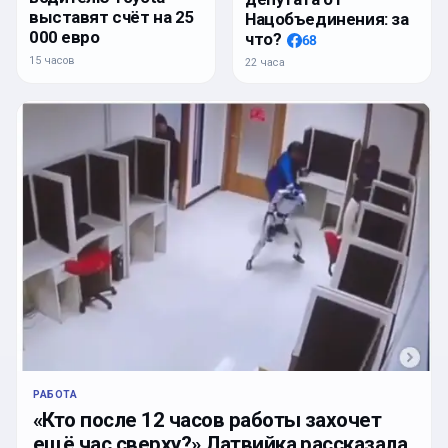
выставят счёт на 25
Нацобъединения: за
000 евро
что?
68
15 часов
22 часа
РАБОТА
«Кто после 12 часов работы захочет
ещё час сверху?» Латвийка рассказала