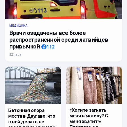
МЕДИЦИНА
Врачи озадачены все более
распространенной среди латвийцев
привычкой
112
22 часа
«Хотите загнать
Бетонная опора
меня в могилу? С
моста в Даугаве: что
меня хватит!»
с ней делать не
Продавец не