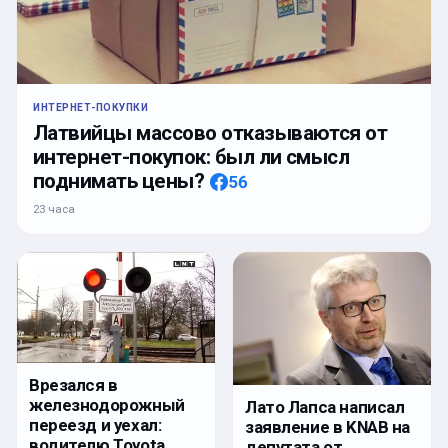
ИНТЕРНЕТ-ПОКУПКИ
Латвийцы массово отказываются от
интернет-покупок: был ли смысл
поднимать цены?
56
23 часа
Врезался в
железнодорожный
Лато Лапса написал
переезд и уехал:
заявление в KNAB на
водителю Toyota
депутата от