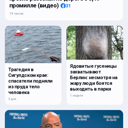
промилле (видео)
31
14 часов
Ядовитые гусеницы
Трагедия в
захватывают
Сигулдском крае:
Берлин: несмотря на
спасатели подняли
жару люди боятся
из пруда тело
выходить в парки
человека
1 неделя
3 дня