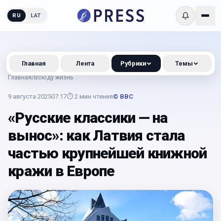
RU
LAT
Главная
Лента
Рубрики
Темы
Главная
/
Всюду жизнь
9 августа 2025
07:17
⏱
2
мин чтения
© BBC
«Русские классики — на
вынос»: как Латвия стала
частью крупнейшей книжной
кражи в Европе