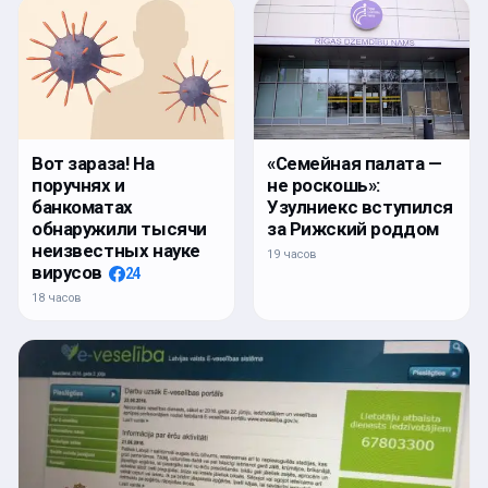
Вот зараза! На
«Семейная палата —
поручнях и
не роскошь»:
банкоматах
Узулниекс вступился
обнаружили тысячи
за Рижский роддом
неизвестных науке
19 часов
вирусов
24
18 часов