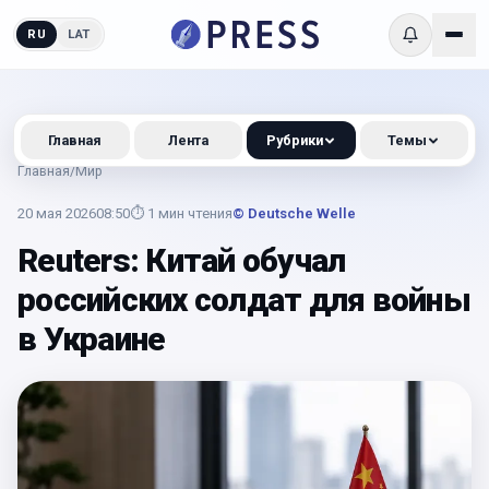
RU
LAT
Главная
Лента
Рубрики
Темы
Главная
/
Мир
20 мая 2026
08:50
⏱
1
мин чтения
© Deutsche Welle
Reuters: Китай обучал
российских солдат для войны
в Украине