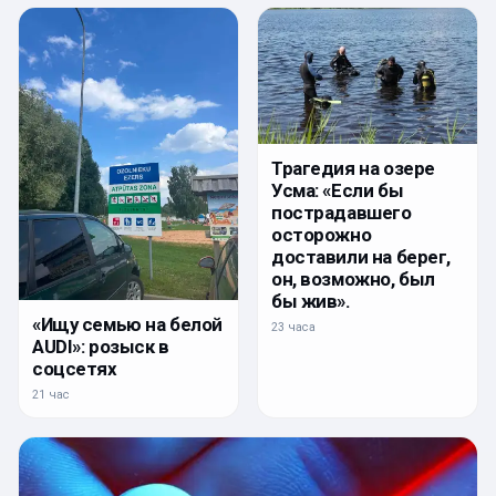
Трагедия на озере
Усма: «Если бы
пострадавшего
осторожно
доставили на берег,
он, возможно, был
бы жив».
«Ищу семью на белой
23 часа
AUDI»: розыск в
соцсетях
21 час