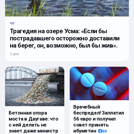
ЧП
Трагедия на озере Усма: «Если бы
пострадавшего осторожно доставили
на берег, он, возможно, был бы жив».
2 дня
Врачебный
беспредел! Заплатил
Бетонная опора
56 евро и получил
моста в Даугаве: что
совет принять
с ней делать не
ибуметин
знает даже министр
66