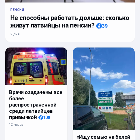
ПЕНСИИ
Не способны работать дольше: сколько
живут латвийцы на пенсии?
39
2 дня
Врачи озадачены все
более
распространенной
среди латвийцев
привычкой
108
12 часов
«Ищу семью на белой