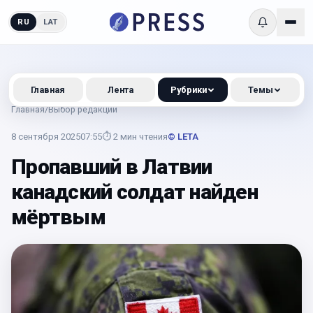
RU
LAT
Главная
Лента
Рубрики
Темы
Главная
/
Выбор редакции
8 сентября 2025
07:55
⏱
2
мин чтения
© LETA
Пропавший в Латвии
канадский солдат найден
мёртвым