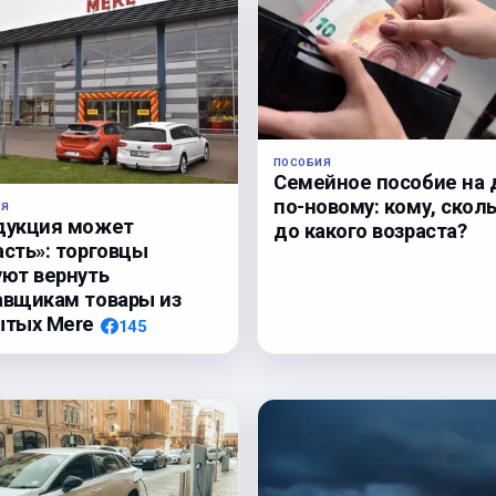
ПОСОБИЯ
Семейное пособие на 
по-новому: кому, сколь
ЛЯ
дукция может
до какого возраста?
асть»: торговцы
уют вернуть
авщикам товары из
ытых Mere
145