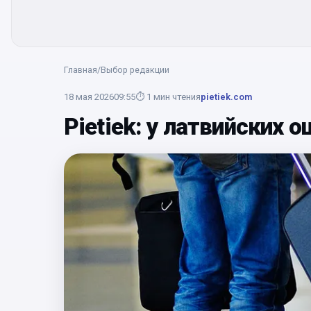
Главная
/
Выбор редакции
18 мая 2026
09:55
⏱
1
мин чтения
pietiek.com
Pietiek: у латвийских 