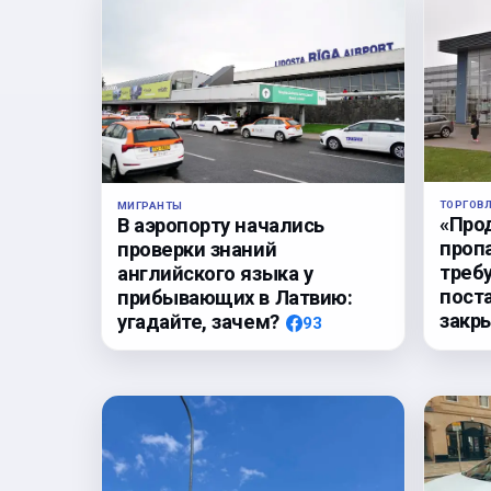
ТОРГОВ
МИГРАНТЫ
«Про
В аэропорту начались
проп
проверки знаний
треб
английского языка у
пост
прибывающих в Латвию:
закр
угадайте, зачем?
93