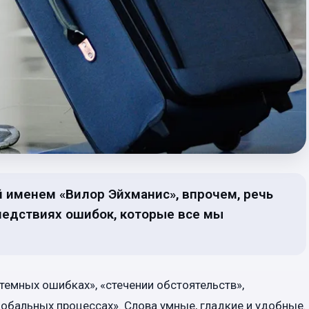
й именем «Вилор Эйхманис», впрочем, речь
следствиях ошибок, которые все мы
темных ошибках», «стечении обстоятельств»,
лобальных процессах». Слова умные, гладкие и удобные.