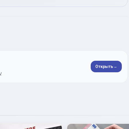
Открыть
→
.