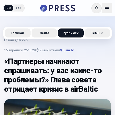
RU
LAT
Главная
Лента
Рубрики
Темы
Главная
/
Важно
15 апреля 2025
18:29
⏱
2
мин чтения
© Lsm.lv
«Партнеры начинают
спрашивать: у вас какие-то
проблемы?» Глава совета
отрицает кризис в airBaltic