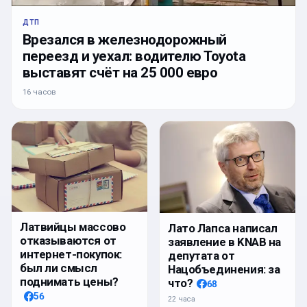
ДТП
Врезался в железнодорожный
переезд и уехал: водителю Toyota
выставят счёт на 25 000 евро
16 часов
Латвийцы массово
Лато Лапса написал
отказываются от
заявление в KNAB на
интернет-покупок:
депутата от
был ли смысл
Нацобъединения: за
поднимать цены?
что?
68
56
22 часа