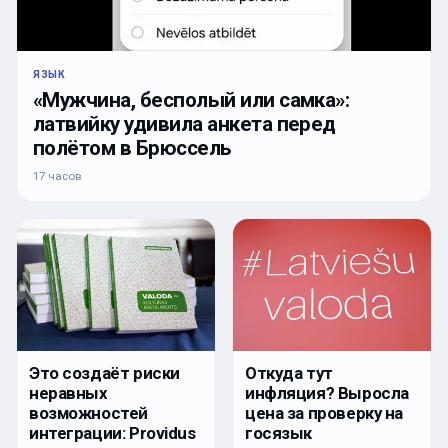
ЯЗЫК
«Мужчина, бесполый или самка»:
латвийку удивила анкета перед
полётом в Брюссель
17 часов
Откуда тут
Это создаёт риски
инфляция? Выросла
неравных
цена за проверку на
возможностей
госязык
интеграции: Providus