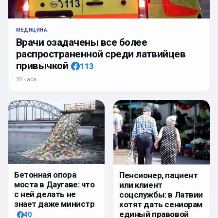
МЕДИЦИНА
Врачи озадачены все более
распространенной среди латвийцев
привычкой
113
22 часа
Бетонная опора
Пенсионер, пациент
моста в Даугаве: что
или клиент
с ней делать не
соцслужбы: в Латвии
знает даже министр
хотят дать сениорам
единый правовой
40