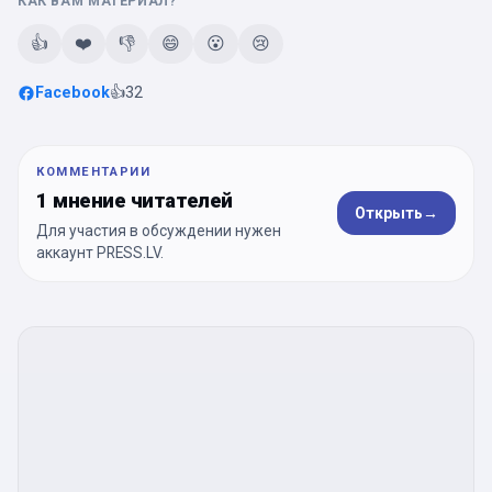
КАК ВАМ МАТЕРИАЛ?
👍
❤️
👎
😄
😮
😢
Facebook
👍
32
КОММЕНТАРИИ
1 мнение читателей
Открыть
→
Для участия в обсуждении нужен
аккаунт PRESS.LV.