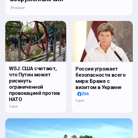
39 минут
WSJ: США считают,
Россия угрожает
что Путин может
безопасности всего
рискнуть
мира: Браже с
ограниченной
визитом в Украине
провокацией против
266
НАТО
4 дня
3 дня