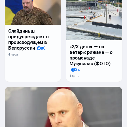
Слайдиньш
предупреждает о
происходящем в
«2/3 денег — на
Белоруссии
80
ветер»: рижане — о
4 часа
променаде
Мукусалас (ФОТО)
22
1 день