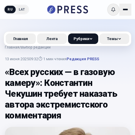
RU
LAT
Главная
Лента
Рубрики
Темы
Главная
/
Выбор редакции
13 июня 2025
09:32
⏱
1
мин чтения
Редакция PRESS
«Всех русских — в газовую
камеру»: Константин
Чекушин требует наказать
автора экстремистского
комментария