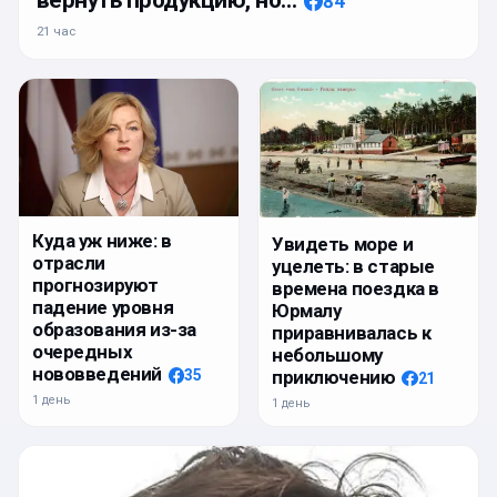
84
21 час
Куда уж ниже: в
Увидеть море и
отрасли
уцелеть: в старые
прогнозируют
времена поездка в
падение уровня
Юрмалу
образования из-за
приравнивалась к
очередных
небольшому
нововведений
приключению
35
21
1 день
1 день