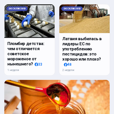
ЭКСКЛЮЗИВ
ЭКСКЛЮЗИВ
Латвия выбилась в
Пломбир детства:
лидеры ЕС по
чем отличается
употреблению
советское
пестицидов: это
мороженое от
хорошо или плохо?
нынешнего?
33
48
1 неделя
2 недели