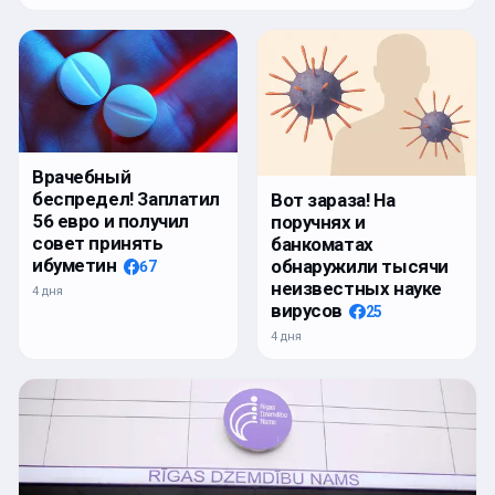
Врачебный
беспредел! Заплатил
Вот зараза! На
56 евро и получил
поручнях и
совет принять
банкоматах
ибуметин
обнаружили тысячи
67
неизвестных науке
4 дня
вирусов
25
4 дня