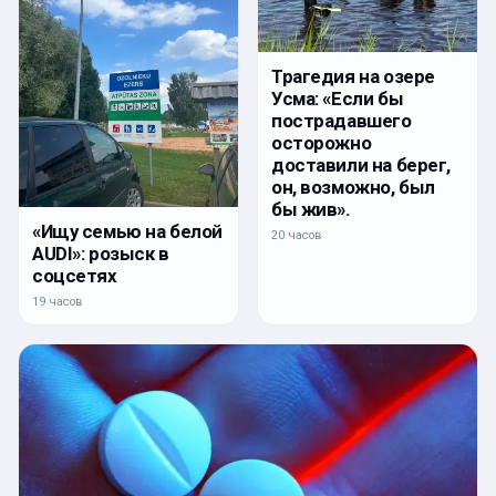
Трагедия на озере
Усма: «Если бы
пострадавшего
осторожно
доставили на берег,
он, возможно, был
бы жив».
«Ищу семью на белой
20 часов
AUDI»: розыск в
соцсетях
19 часов