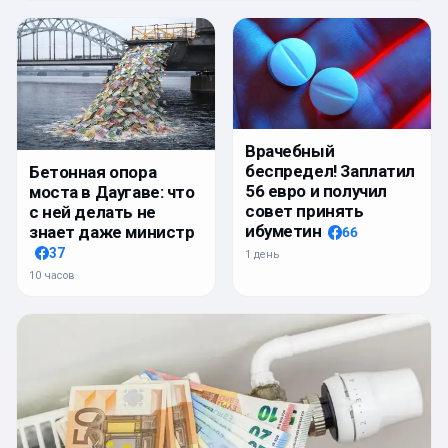
Врачебный
беспредел! Заплатил
Бетонная опора
56 евро и получил
моста в Даугаве: что
совет принять
с ней делать не
ибуметин
знает даже министр
66
37
1 день
10 часов