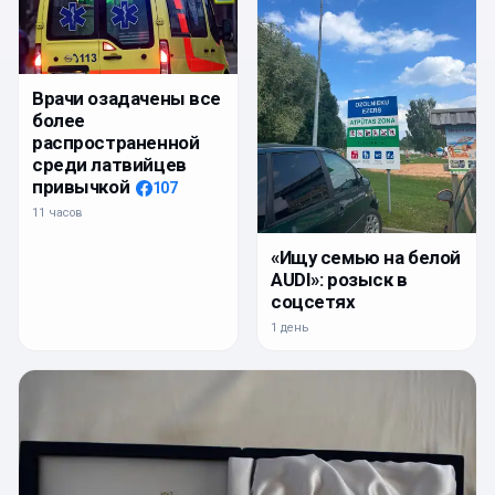
Врачи озадачены все
более
распространенной
среди латвийцев
привычкой
107
11 часов
«Ищу семью на белой
AUDI»: розыск в
соцсетях
1 день