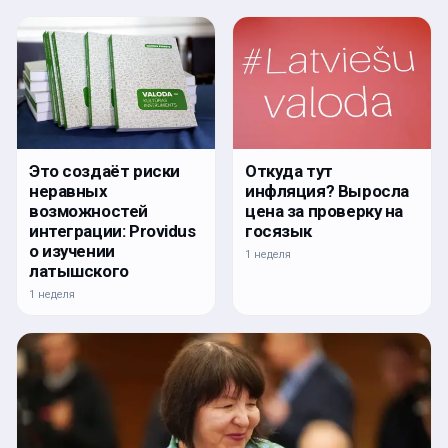
Откуда тут
Это создаёт риски
инфляция? Выросла
неравных
цена за проверку на
возможностей
госязык
интеграции: Providus
о изучении
1 неделя
латышского
1 неделя