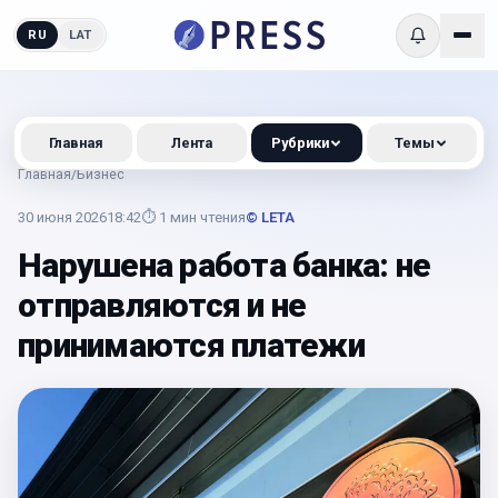
RU
LAT
Главная
Лента
Рубрики
Темы
Главная
/
Бизнес
30 июня 2026
18:42
⏱
1
мин чтения
© LETA
Нарушена работа банка: не
отправляются и не
принимаются платежи