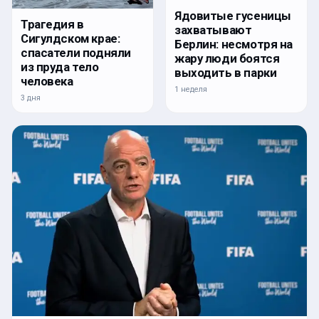
Ядовитые гусеницы
Трагедия в
захватывают
Сигулдском крае:
Берлин: несмотря на
спасатели подняли
жару люди боятся
из пруда тело
выходить в парки
человека
1 неделя
3 дня