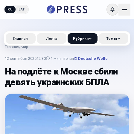
RU
LAT
Главная
Лента
Рубрики
Темы
Главная
/
Мир
12 сентября 2025
12:30
⏱
1
мин чтения
© Deutsche Welle
На подлёте к Москве сбили
девять украинских БПЛА