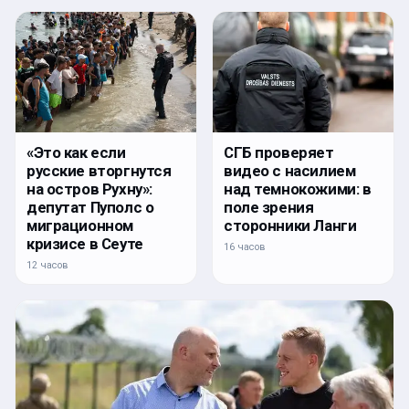
«Это как если
СГБ проверяет
русские вторгнутся
видео с насилием
на остров Рухну»:
над темнокожими: в
депутат Пуполс о
поле зрения
миграционном
сторонники Ланги
кризисе в Сеуте
16 часов
12 часов