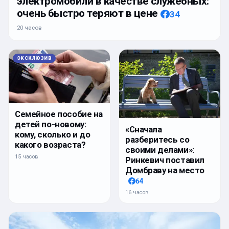
электромобили в качестве служебных:
очень быстро теряют в цене
34
20 часов
ЭКСКЛЮЗИВ
Семейное пособие на
детей по-новому:
«Сначала
кому, сколько и до
разберитесь со
какого возраста?
своими делами»:
15 часов
Ринкевич поставил
Домбраву на место
64
16 часов