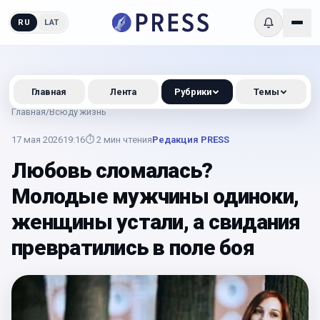
RU
LAT
Главная
Лента
Рубрики
Темы
Главная
/
Всюду жизнь
17 мая 2026
19:16
⏱
2
мин чтения
Редакция PRESS
Любовь сломалась?
Молодые мужчины одиноки,
женщины устали, а свидания
превратились в поле боя