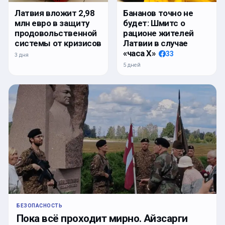
Латвия вложит 2,98
Бананов точно не
млн евро в защиту
будет: Шмитс о
продовольственной
рационе жителей
системы от кризисов
Латвии в случае
«часа Х»
33
3 дня
5 дней
БЕЗОПАСНОСТЬ
Пока всё проходит мирно. Айзсарги