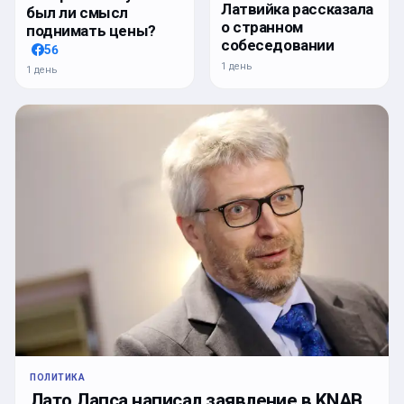
Латвийка рассказала
был ли смысл
о странном
поднимать цены?
собеседовании
56
1 день
1 день
ПОЛИТИКА
Лато Лапса написал заявление в KNAB