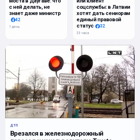
моста в Даугаве: что
или клиент
с ней делать, не
соцслужбы: в Латвии
знает даже министр
хотят дать сениорам
единый правовой
42
статус
32
1 день
23 часа
ДТП
Врезался в железнодорожный