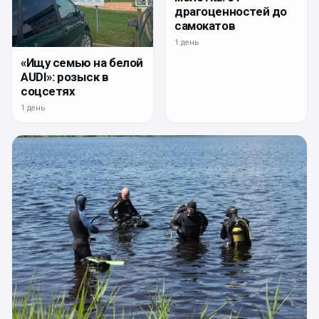
драгоценностей до
самокатов
1 день
«Ищу семью на белой
AUDI»: розыск в
соцсетях
1 день