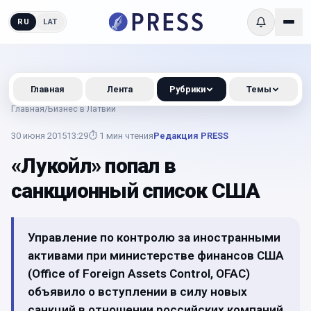
RU
LAT
Главная
Лента
Рубрики
Темы
Главная
/
Бизнес в Латвии
30 июня 2015
13:29
⏱
1
мин чтения
Редакция PRESS
«Лукойл» попал в
санкционный список США
Управление по контролю за иностранными
активами при министерстве финансов США
(Office of Foreign Assets Control, OFAC)
объявило о вступлении в силу новых
санкций в отношении российских компаний.