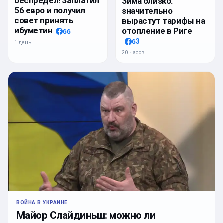
беспредел! Заплатил
Зима близко:
56 евро и получил
значительно
совет принять
вырастут тарифы на
ибуметин
отопление в Риге
66
63
1 день
20 часов
ВОЙНА В УКРАИНЕ
Майор Слайдиньш: можно ли