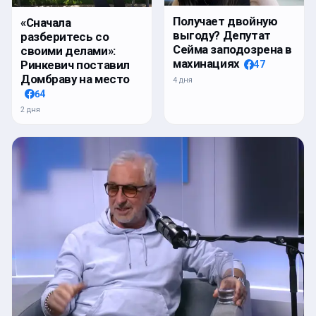
Получает двойную
«Сначала
выгоду? Депутат
разберитесь со
Сейма заподозрена в
своими делами»:
махинациях
Ринкевич поставил
47
Домбраву на место
4 дня
64
2 дня