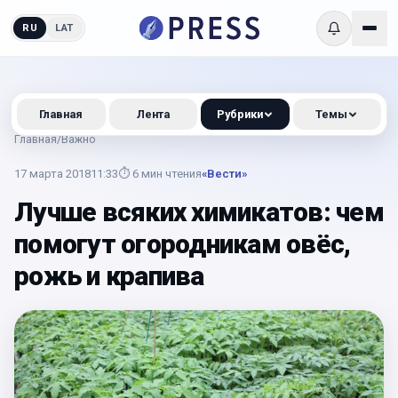
RU
LAT
Главная
Лента
Рубрики
Темы
Главная
/
Важно
17 марта 2018
11:33
⏱
6
мин чтения
«Вести»
Лучше всяких химикатов: чем
помогут огородникам овёс,
рожь и крапива