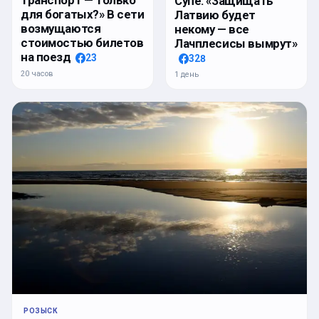
Супе: «Защищать
для богатых?» В сети
Латвию будет
возмущаются
некому — все
стоимостью билетов
Лачплесисы вымрут»
на поезд
23
328
20 часов
1 день
РОЗЫСК