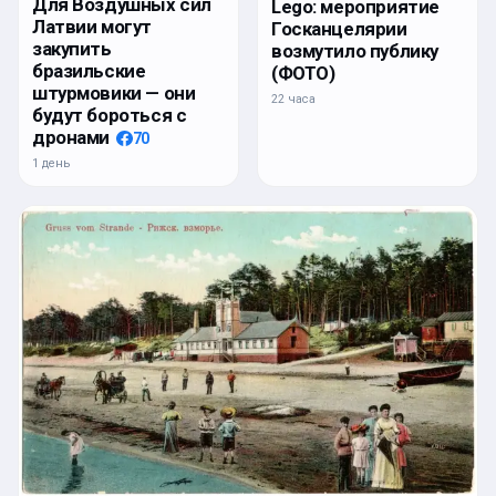
Для Воздушных сил
Lego: мероприятие
Латвии могут
Госканцелярии
закупить
возмутило публику
бразильские
(ФОТО)
штурмовики — они
22 часа
будут бороться с
дронами
70
1 день