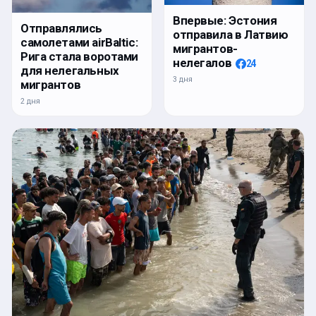
Впервые: Эстония
Отправлялись
отправила в Латвию
самолетами airBaltic:
мигрантов-
Рига стала воротами
нелегалов
24
для нелегальных
3 дня
мигрантов
2 дня