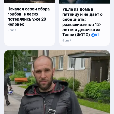
Начался сезон сбора
Ушла из дома в
грибов: в лесах
пятницу и не даёт о
потерялись уже 28
себе знать:
человек
разыскивается 12-
летняя девочка из
5 дней
Талси (ФОТО)
81
6 дней