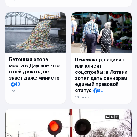
Бетонная опора
Пенсионер, пациент
моста в Даугаве: что
или клиент
с ней делать, не
соцслужбы: в Латвии
знает даже министр
хотят дать сениорам
единый правовой
40
статус
32
1 день
20 часов