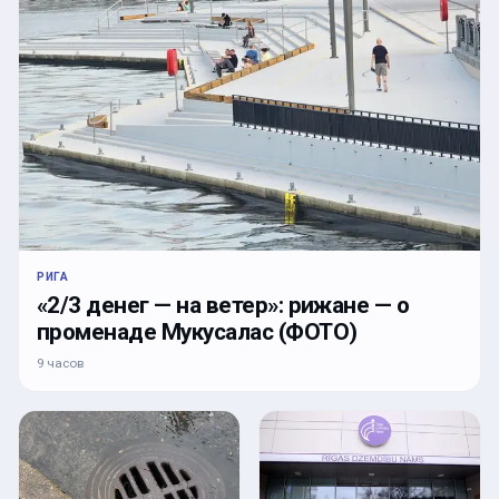
РИГА
«2/3 денег — на ветер»: рижане — о
променаде Мукусалас (ФОТО)
9 часов