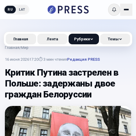
RU
LAT
Главная
Лента
Рубрики
Темы
Главная
/
Мир
16 июня 2026
17:20
⏱
3
мин чтения
Редакция PRESS
Критик Путина застрелен в
Польше: задержаны двое
граждан Белоруссии