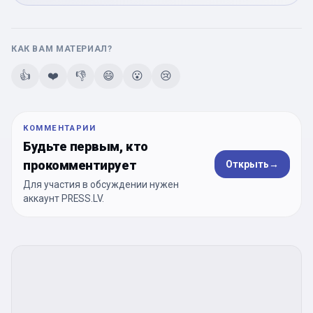
КАК ВАМ МАТЕРИАЛ?
👍
❤️
👎
😄
😮
😢
КОММЕНТАРИИ
Будьте первым, кто
прокомментирует
Открыть
→
Для участия в обсуждении нужен
аккаунт PRESS.LV.