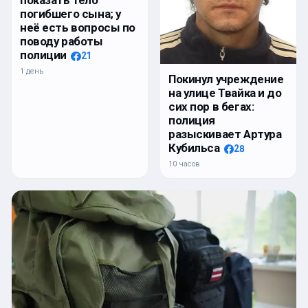
показать тело
погибшего сына; у
неё есть вопросы по
поводу работы
полиции
21
1 день
Покинул учреждение
на улице Твайка и до
сих пор в бегах:
полиция
разыскивает Артура
Кубильса
28
10 часов