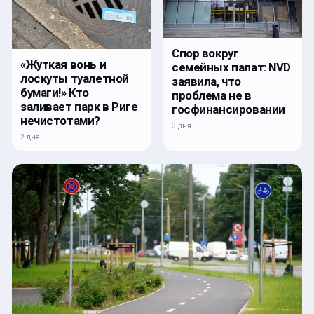
Спор вокруг
«Жуткая вонь и
семейных палат: NVD
лоскуты туалетной
заявила, что
бумаги!» Кто
проблема не в
заливает парк в Риге
госфинансировании
нечистотами?
3 дня
2 дня