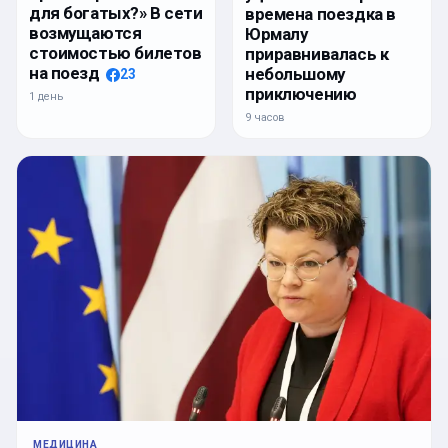
для богатых?» В сети
времена поездка в
возмущаются
Юрмалу
стоимостью билетов
приравнивалась к
на поезд
небольшому
23
приключению
1 день
9 часов
МЕДИЦИНА