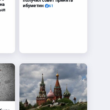
получил совет принять
на
ибуметин
61
был