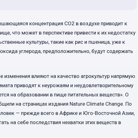
вышающаяся концентрация CO2 в воздухе приводит к
ще, что может в перспективе привести к их недостатку
твенные культуры, такие как рис и пшеница, уже к
иоксида углерода, предположительно, будут содержать
е изменения влияют на качество агрокультур напрямую
лимата приводят к неурожаям и неудовлетворительному
ется на образовании в пище питательных веществ». О
щили на страницах издания Nature Climate Change. По
ловек — прежде всего в Африке и Юго-Восточной Азии,
ать на себе последствия нехватки этих веществ в