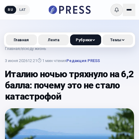
RU
LAT
Главная
Лента
Рубрики
Темы
Главная
/
Всюду жизнь
3 июня 2026
12:21
⏱
1
мин чтения
Редакция PRESS
Италию ночью тряхнуло на 6,2
балла: почему это не стало
катастрофой