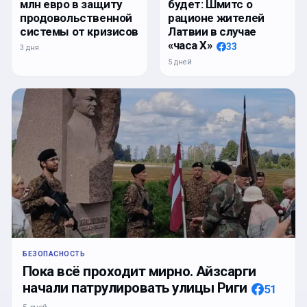
млн евро в защиту
будет: Шмитс о
продовольственной
рационе жителей
системы от кризисов
Латвии в случае
«часа Х»
33
3 дня
5 дней
БЕЗОПАСНОСТЬ
Пока всё проходит мирно. Айзсарги
начали патрулировать улицы Риги
51