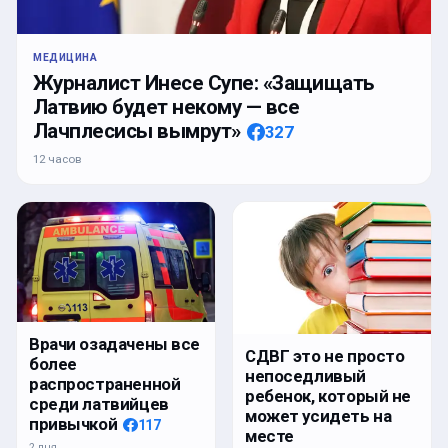
МЕДИЦИНА
Журналист Инесе Супе: «Защищать
Латвию будет некому — все
Лачплесисы вымрут»
327
12 часов
Врачи озадачены все
СДВГ это не просто
более
непоседливый
распространенной
ребенок, который не
среди латвийцев
может усидеть на
привычкой
117
месте
2 дня