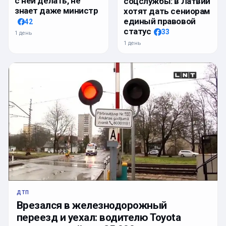
с ней делать, не
соцслужбы: в Латвии
знает даже министр
хотят дать сениорам
единый правовой
42
статус
33
1 день
1 день
ДТП
Врезался в железнодорожный
переезд и уехал: водителю Toyota