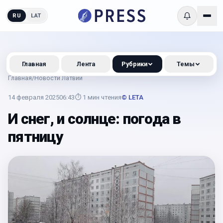
RU
LAT
Главная
Лента
Рубрики
Темы
Главная
/
Новости Латвии
14 февраля 2025
06:43
⏱
1
мин чтения
© LETA
И снег, и солнце: погода в
пятницу