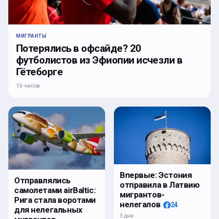
МИГРАНТЫ
Потерялись в офсайде? 20
футболистов из Эфиопии исчезли в
Гётеборге
15 часов
Впервые: Эстония
Отправлялись
отправила в Латвию
самолетами airBaltic:
мигрантов-
Рига стала воротами
нелегалов
24
для нелегальных
3 дня