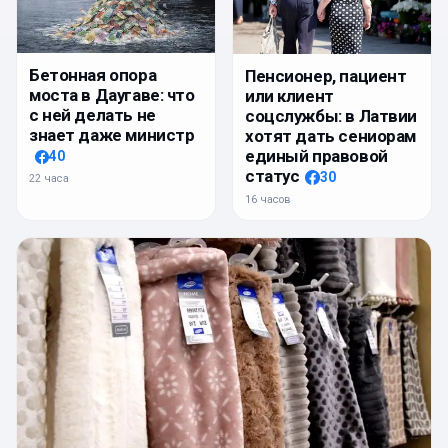
Бетонная опора
Пенсионер, пациент
моста в Даугаве: что
или клиент
с ней делать не
соцслужбы: в Латвии
знает даже министр
хотят дать сениорам
единый правовой
40
статус
30
22 часа
16 часов