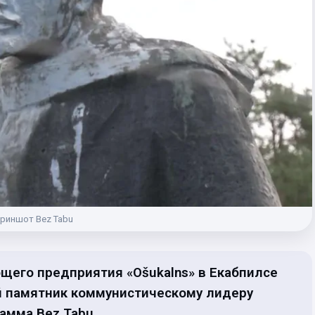
риншот Bez Tabu
щего предприятия «Ošukalns» в Екабпилсе
й памятник коммунистическому лидеру
амма Bez Tabu.