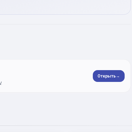
Открыть
→
.