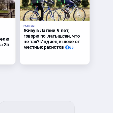
РАСИЗМ
Живу в Латвии 9 лет,
говорю по-латышски, что
телю
не так? Индиец в шоке от
а 25
местных расистов
65