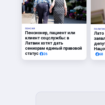
ПЕНСИЯ
ПОЛИТИ
Пенсионер, пациент или
Лато
клиент соцслужбы: в
заяв
Латвии хотят дать
депу
сениорам единый правовой
Нацо
статус
26
68