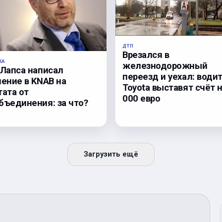
ДТП
Врезался в
КА
железнодорожный
 Лапса написал
переезд и уехал: води
ление в KNAB на
Toyota выставят счёт н
тата от
000 евро
бъединения: за что?
Загрузить ещё