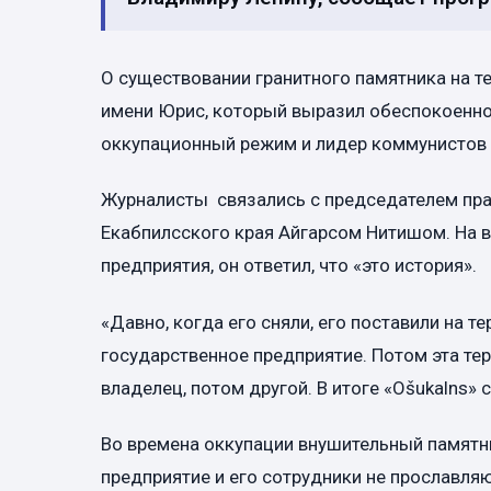
О существовании гранитного памятника на т
имени Юрис, который выразил обеспокоеннос
оккупационный режим и лидер коммунистов 
Журналисты связались с председателем пр
Екабпилсского края Айгарсом Нитишом. На в
предприятия, он ответил, что «это история».
«Давно, когда его сняли, его поставили на т
государственное предприятие. Потом эта те
владелец, потом другой. В итоге «Ošukalns»
Во времена оккупации внушительный памятни
предприятие и его сотрудники не прославля