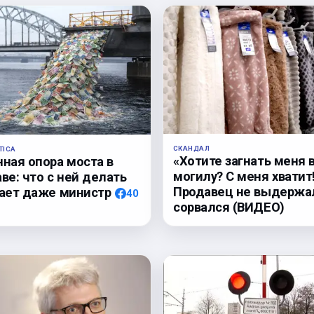
СКАНДАЛ
TICA
«Хотите загнать меня 
нная опора моста в
могилу? С меня хватит
ве: что с ней делать
Продавец не выдержа
нает даже министр
40
сорвался (ВИДЕО)