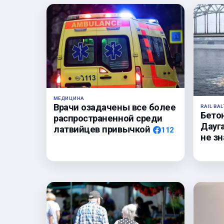
МЕДИЦИНА
Врачи озадачены все более
RAIL BAL
Бето
распространенной среди
Дауга
латвийцев привычкой
112
не з