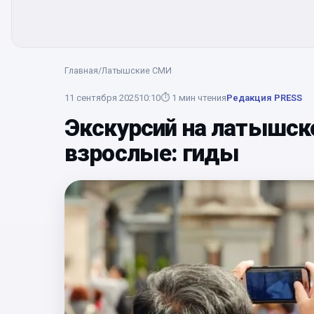
Главная
/
Латышские СМИ
11 сентября 2025
10:10
⏱
1
мин чтения
Редакция PRESS
Экскурсий на латышско
взрослые: гиды