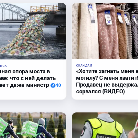
СКАНДАЛ
TICA
«Хотите загнать меня 
нная опора моста в
могилу? С меня хватит
ве: что с ней делать
Продавец не выдержа
нает даже министр
40
сорвался (ВИДЕО)