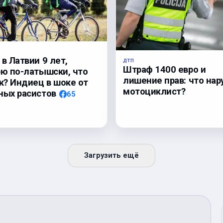
в Латвии 9 лет,
ДТП
Штраф 1400 евро и
рю по-латышски, что
лишение прав: что на
к? Индиец в шоке от
мотоциклист?
ных расистов
65
Загрузить ещё