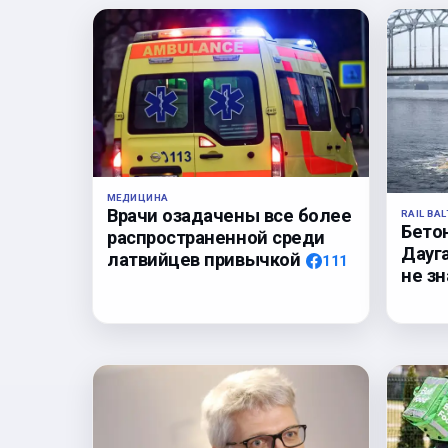
МЕДИЦИНА
Врачи озадачены все более
RAIL BAL
Бето
распространенной среди
Дауга
латвийцев привычкой
111
не з