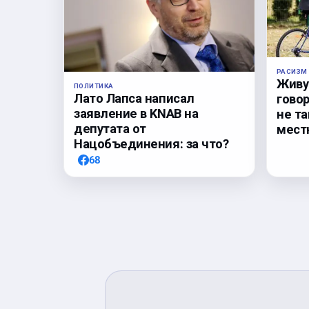
РАСИЗМ
Живу 
ПОЛИТИКА
Лато Лапса написал
гово
заявление в KNAB на
не та
депутата от
мест
Нацобъединения: за что?
68