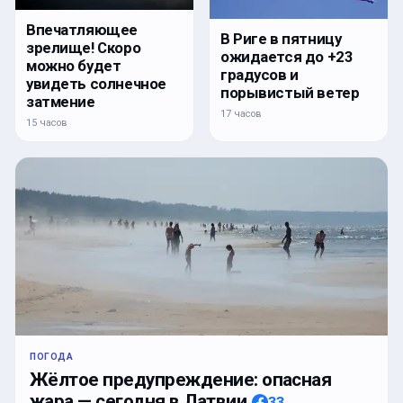
Впечатляющее
В Риге в пятницу
зрелище! Скоро
ожидается до +23
можно будет
градусов и
увидеть солнечное
порывистый ветер
затмение
17 часов
15 часов
ПОГОДА
Жёлтое предупреждение: опасная
жара — сегодня в Латвии
33