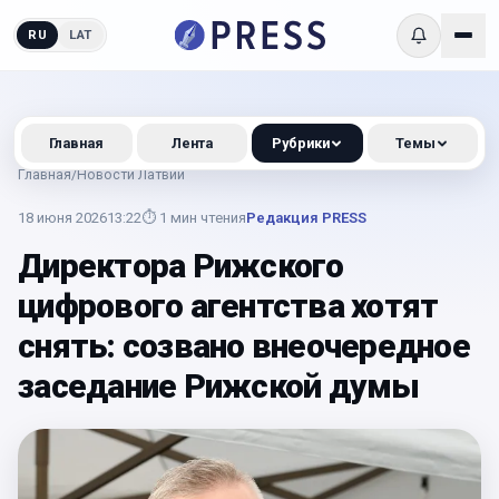
RU
LAT
Главная
Лента
Рубрики
Темы
Главная
/
Новости Латвии
18 июня 2026
13:22
⏱
1
мин чтения
Редакция PRESS
Директора Рижского
цифрового агентства хотят
снять: созвано внеочередное
заседание Рижской думы