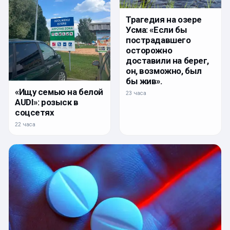
Трагедия на озере
Усма: «Если бы
пострадавшего
осторожно
доставили на берег,
он, возможно, был
бы жив».
«Ищу семью на белой
23 часа
AUDI»: розыск в
соцсетях
22 часа