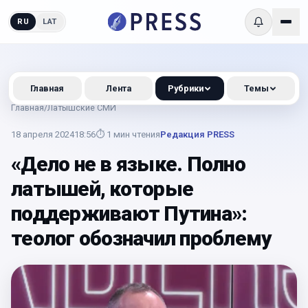
RU
LAT
Главная
Лента
Рубрики
Темы
Главная
/
Латышские СМИ
18 апреля 2024
18:56
⏱
1
мин чтения
Редакция PRESS
«Дело не в языке. Полно
латышей, которые
поддерживают Путина»:
теолог обозначил проблему