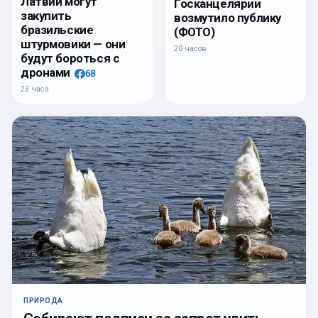
Латвии могут
Госканцелярии
закупить
возмутило публику
бразильские
(ФОТО)
штурмовики — они
20 часов
будут бороться с
дронами
68
23 часа
ПРИРОДА