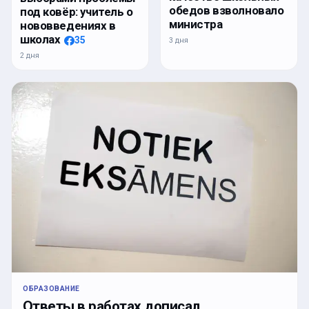
обедов взволновало
под ковёр: учитель о
министра
нововведениях в
школах
35
3 дня
2 дня
ОБРАЗОВАНИЕ
Ответы в работах дописал