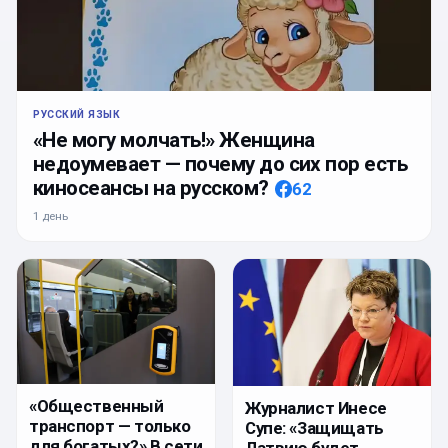
РУССКИЙ ЯЗЫК
«Не могу молчать!» Женщина
недоумевает — почему до сих пор есть
киносеансы на русском?
62
1 день
«Общественный
Журналист Инесе
транспорт — только
Супе: «Защищать
для богатых?» В сети
Латвию будет