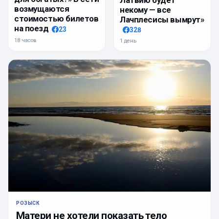
возмущаются
некому — все
стоимостью билетов
Лачплесисы вымрут»
на поезд
23
328
18 часов
1 день
РОЗЫСК
Матери не хотели показать тело