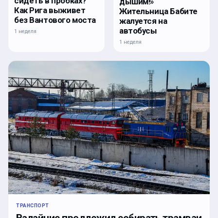
сидеть в пробках?
дышим!»
Как Рига выживет
Жительница Бабите
без Вантового моста
жалуется на
автобусы
1 неделя
1 неделя
ТРАНСПОРТ
Валайнис предложил собирать трамваи