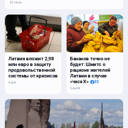
23 часа
Латвия вложит 2,98
Бананов точно не
млн евро в защиту
будет: Шмитс о
продовольственной
рационе жителей
системы от кризисов
Латвии в случае
«часа Х»
33
4 дня
5 дней