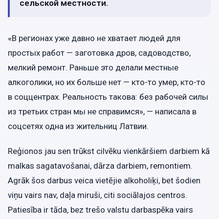
сельской местности.
«В регионах уже давно не хватает людей для
простых работ — заготовка дров, садоводство,
мелкий ремонт. Раньше это делали местные
алкоголики, но их больше нет — кто-то умер, кто-то
в соццентрах. Реальность такова: без рабочей силы
из третьих стран мы не справимся», — написала в
соцсетях одна из жительниц Латвии.
Reģionos jau sen trūkst cilvēku vienkāršiem darbiem kā
malkas sagatavošanai, dārza darbiem, remontiem.
Agrāk šos darbus veica vietējie alkoholiķi, bet šodien
viņu vairs nav, daļa miruši, citi sociālajos centros.
Patiesība ir tāda, bez trešo valstu darbaspēka vairs