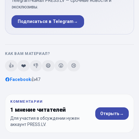
Telegram-канал PRESS.LV — срочные новости и
эксклюзивы.
Подписаться в Telegram
→
КАК ВАМ МАТЕРИАЛ?
👍
❤️
👎
😄
😮
😢
Facebook
👍
47
КОММЕНТАРИИ
1 мнение читателей
Открыть
→
Для участия в обсуждении нужен
аккаунт PRESS.LV.