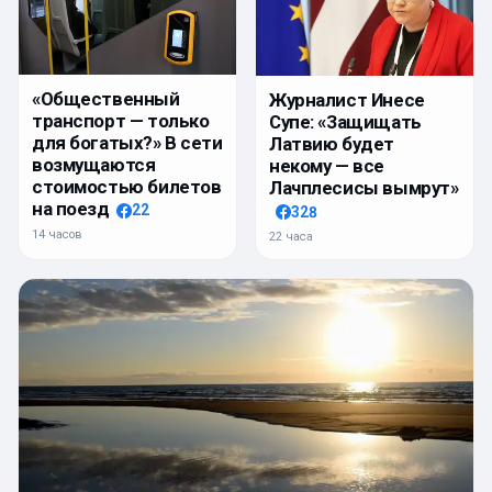
«Общественный
Журналист Инесе
транспорт — только
Супе: «Защищать
для богатых?» В сети
Латвию будет
возмущаются
некому — все
стоимостью билетов
Лачплесисы вымрут»
на поезд
22
328
14 часов
22 часа