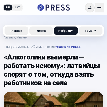
RU
LAT
Главная
Лента
Рубрики
Темы
Главная
/
Мнения
1 августа 2025
21:10
⏱
2
мин чтения
Редакция PRESS
«Алкоголики вымерли —
работать некому»: латвийцы
спорят о том, откуда взять
работников на селе