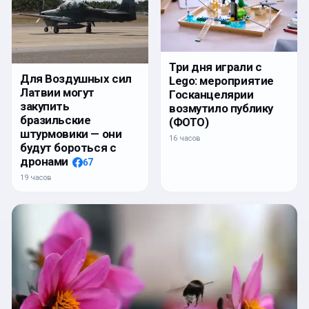
Три дня играли с
Для Воздушных сил
Lego: мероприятие
Латвии могут
Госканцелярии
закупить
возмутило публику
бразильские
(ФОТО)
штурмовики — они
16 часов
будут бороться с
дронами
67
19 часов