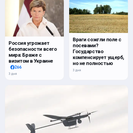
Враги сожгли поле с
Россия угрожает
посевами?
безопасности всего
Государство
мира: Браже с
компенсирует ущерб,
визитом в Украине
но не полностью
266
3 дня
3 дня