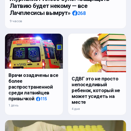
Латвию будет некому — все
Лачплесисы вымрут»
268
9 часов
Врачи озадачены все
СДВГ это не просто
более
непоседливый
распространенной
ребенок, который не
среди латвийцев
может усидеть на
привычкой
115
месте
1 день
4 дня