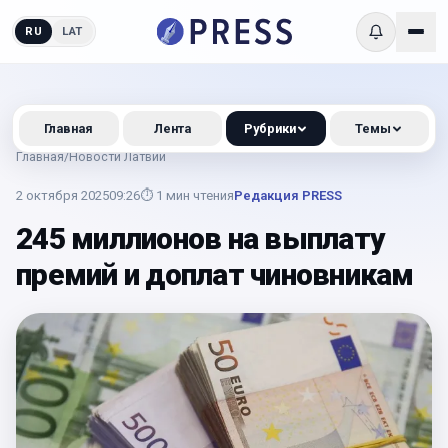
RU
LAT
Главная
Лента
Рубрики
Темы
Главная
/
Новости Латвии
2 октября 2025
09:26
⏱
1
мин чтения
Редакция PRESS
245 миллионов на выплату
премий и доплат чиновникам