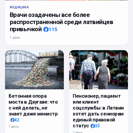
МЕДИЦИНА
Врачи озадачены все более
распространенной среди латвийцев
привычкой
115
1 день
Бетонная опора
Пенсионер, пациент
моста в Даугаве: что
или клиент
с ней делать, не
соцслужбы: в Латвии
знает даже министр
хотят дать сениорам
единый правовой
42
статус
33
1 день
1 день