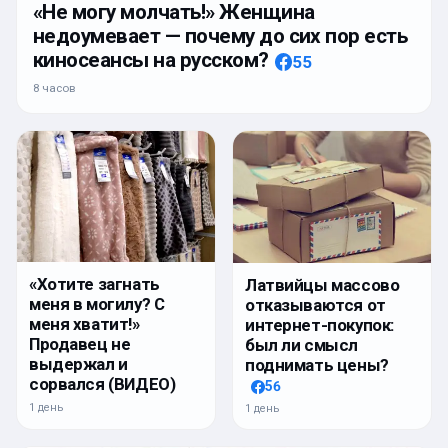
«Не могу молчать!» Женщина
недоумевает — почему до сих пор есть
киносеансы на русском?
55
8 часов
«Хотите загнать
Латвийцы массово
меня в могилу? С
отказываются от
меня хватит!»
интернет-покупок:
Продавец не
был ли смысл
выдержал и
поднимать цены?
сорвался (ВИДЕО)
56
1 день
1 день