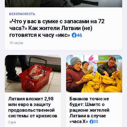
БЕЗОПАСНОСТЬ
«Что у вас в сумке с запасами на 72
часа?» Как жители Латвии (не)
готовятся к часу «икс»
46
10 часов
Латвия вложит 2,98
Бананов точно не
млн евро в защиту
будет: Шмитс о
продовольственной
рационе жителей
системы от кризисов
Латвии в случае
«часа Х»
33
3 дня