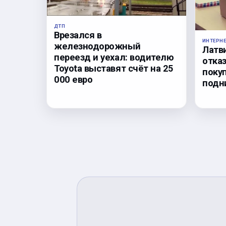
ДТП
Врезался в
ИНТЕРН
железнодорожный
Латв
переезд и уехал: водителю
отка
Toyota выставят счёт на 25
поку
000 евро
подн