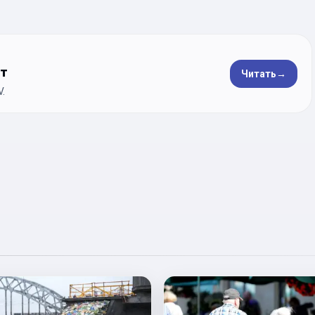
ет
Читать
→
.