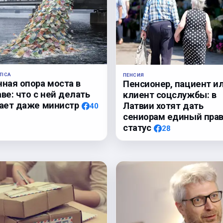
TICA
ПЕНСИЯ
нная опора моста в
Пенсионер, пациент и
ве: что с ней делать
клиент соцслужбы: в
нает даже министр
Латвии хотят дать
40
сениорам единый пра
статус
28