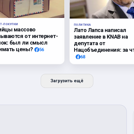
ЕТ-ПОКУПКИ
ПОЛИТИКА
ийцы массово
Лато Лапса написал
зываются от интернет-
заявление в KNAB на
пок: был ли смысл
депутата от
имать цены?
Нацобъединения: за ч
56
68
Загрузить ещё