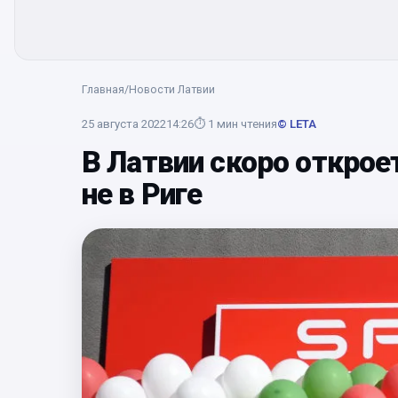
Главная
/
Новости Латвии
25 августа 2022
14:26
⏱
1
мин чтения
© LETA
В Латвии скоро открое
не в Риге