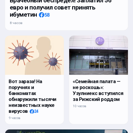
Врачебный беспредел! Заплатил 56
евро и получил совет принять
ибуметин
58
8 часов
Вот зараза! На
«Семейная палата —
поручнях и
не роскошь»:
банкоматах
Узулниекс вступился
обнаружили тысячи
за Рижский роддом
неизвестных науке
10 часов
вирусов
24
9 часов