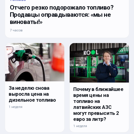
Отчего резко подорожало топливо?
Продавцы оправдываются: «мы не
виноваты!»
7 часов
За неделю снова
Почему в ближайшее
выросла цена на
время цены на
дизельное топливо
топливо на
латвийских АЗС
1 неделя
могут превысить 2
евро за литр?
1 неделя