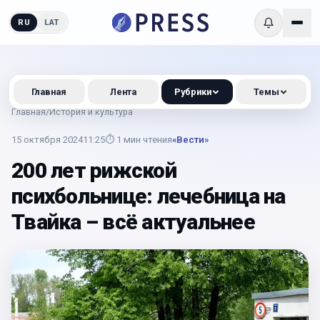
RU
LAT
Главная
Лента
Рубрики
Темы
Главная
/
История и культура
15 октября 2024
11:25
⏱
1
мин чтения
«Вести»
200 лет рижской
психбольнице: лечебница на
Твайка – всё актуальнее