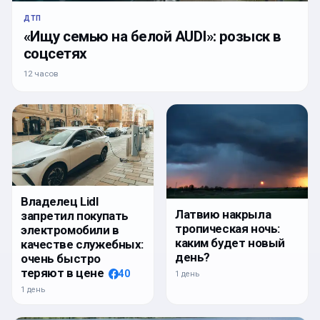
ДТП
«Ищу семью на белой AUDI»: розыск в
соцсетях
12 часов
Владелец Lidl
Латвию накрыла
запретил покупать
тропическая ночь:
электромобили в
каким будет новый
качестве служебных:
день?
очень быстро
теряют в цене
40
1 день
1 день