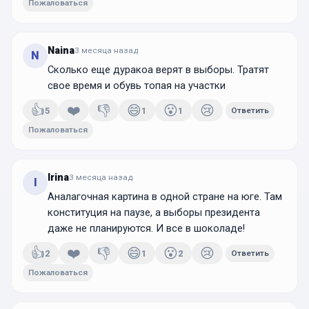
Пожаловаться
Naina
3 месяца
назад
N
Сколько еще дуракоа верят в выборы. Тратят
свое время и обувь топая на участки
👍
❤️
👎
😄
😮
😢
5
1
1
Ответить
Пожаловаться
Irina
3 месяца
назад
I
Аналагочная картина в одной стране на юге. Там
конституция на паузе, а выборы президента
даже не планируются. И все в шоколаде!
👍
❤️
👎
😄
😮
😢
2
1
2
Ответить
Пожаловаться