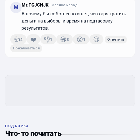
Mr.FGJCNJK
3 месяца
назад
M
А почему бы собственно и нет, чего зря тратить
деньги на выборы и время на подтасовку
результатов.
👍
❤️
👎
😄
😮
😢
4
1
3
1
Ответить
Пожаловаться
ПОДБОРКА
Что-то почитать