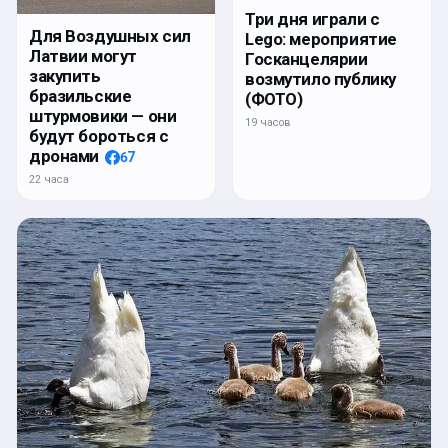
Три дня играли с
Для Воздушных сил
Lego: мероприятие
Латвии могут
Госканцелярии
закупить
возмутило публику
бразильские
(ФОТО)
штурмовики — они
19 часов
будут бороться с
дронами
67
22 часа