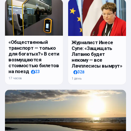
«Общественный
Журналист Инесе
транспорт — только
Супе: «Защищать
для богатых?» В сети
Латвию будет
возмущаются
некому — все
стоимостью билетов
Лачплесисы вымрут»
на поезд
23
328
17 часов
1 день