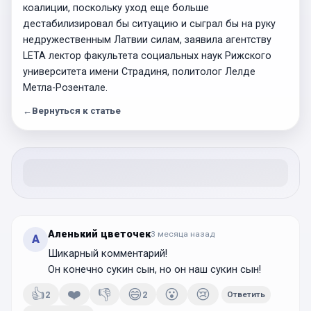
коалиции, поскольку уход еще больше
дестабилизировал бы ситуацию и сыграл бы на руку
недружественным Латвии силам, заявила агентству
LETA лектор факультета социальных наук Рижского
университета имени Страдиня, политолог Лелде
Метла-Розентале.
←
Вернуться к статье
Аленький цветочек
3 месяца
назад
А
Шикарный комментарий!
Он конечно сукин сын, но он наш сукин сын!
👍
❤️
👎
😄
😮
😢
2
2
Ответить