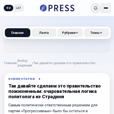
RU
LAT
Главная
Лента
Рубрики
Темы
Выбор
Главная
/
/
Так давайте сделаем это правительство
редакции
пожизненным: очаровательная логика
политолога из Страдиня
КОММЕНТАРИИ
·
4
Так давайте сделаем это правительство
пожизненным: очаровательная логика
политолога из Страдиня
Самым политически ответственным решением для
партии «Прогрессивные» было бы остаться в