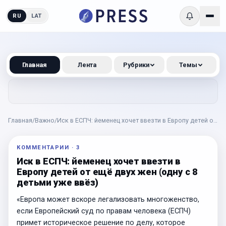
RU
LAT
Главная
Лента
Рубрики
Темы
Главная
/
Важно
/
Иск в ЕСПЧ: йеменец хочет ввезти в Европу детей от
ещё двух жен (одну с 8 детьми уже ввёз)
КОММЕНТАРИИ
·
3
Иск в ЕСПЧ: йеменец хочет ввезти в
Европу детей от ещё двух жен (одну с 8
детьми уже ввёз)
«Европа может вскоре легализовать многоженство,
если Европейский суд по правам человека (ЕСПЧ)
примет историческое решение по делу, которое