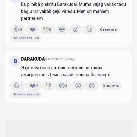
Es pilnībā piekrītu Barakudai. Mums vajag vairāk tādu
bēgļu un vairāk geju vīriešu. Man un maniem
partneriem.
👍
❤️
👎
😄
😮
😢
2
3
Ответить
Пожаловаться
BARAKUDA
9 месяцев
назад
B
Эх,к нам бы в латвию побольше таких
эмигрантов. Демография пошла бы вверх.
👍
❤️
👎
😄
😮
😢
1
2
4
Ответить
Пожаловаться