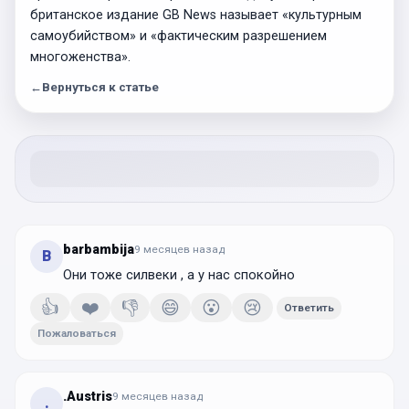
британское издание GB News называет «культурным
самоубийством» и «фактическим разрешением
многоженства».
←
Вернуться к статье
barbambija
9 месяцев
назад
B
Они тоже силвеки , а у нас спокойно
👍
❤️
👎
😄
😮
😢
Ответить
Пожаловаться
.Austris
9 месяцев
назад
.