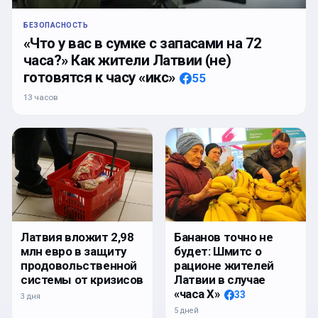
БЕЗОПАСНОСТЬ
«Что у вас в сумке с запасами на 72
часа?» Как жители Латвии (не)
готовятся к часу «икс»
55
13 часов
Латвия вложит 2,98
Бананов точно не
млн евро в защиту
будет: Шмитс о
продовольственной
рационе жителей
системы от кризисов
Латвии в случае
«часа Х»
33
3 дня
5 дней