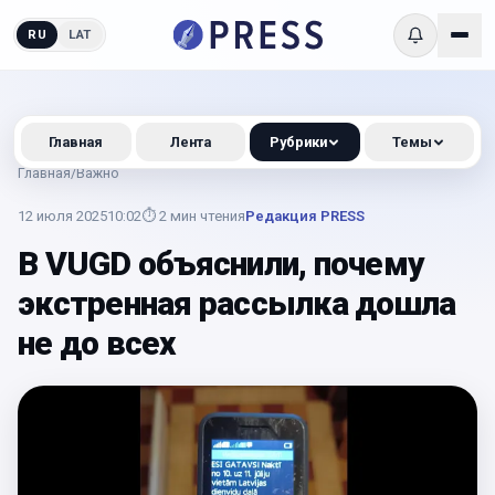
RU
LAT
Главная
Лента
Рубрики
Темы
Главная
/
Важно
12 июля 2025
10:02
⏱
2
мин чтения
Редакция PRESS
В VUGD объяснили, почему
экстренная рассылка дошла
не до всех