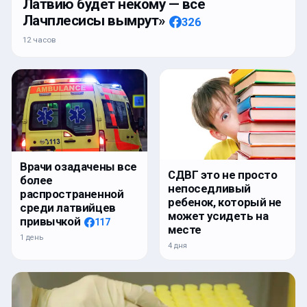
Латвию будет некому — все
Лачплесисы вымрут»
326
12 часов
Врачи озадачены все
СДВГ это не просто
более
непоседливый
распространенной
ребенок, который не
среди латвийцев
может усидеть на
привычкой
117
месте
1 день
4 дня