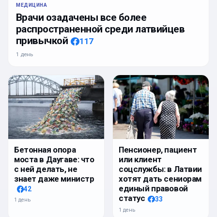
МЕДИЦИНА
Врачи озадачены все более
распространенной среди латвийцев
привычкой
117
1 день
Бетонная опора
Пенсионер, пациент
моста в Даугаве: что
или клиент
с ней делать, не
соцслужбы: в Латвии
знает даже министр
хотят дать сениорам
единый правовой
42
статус
33
1 день
1 день