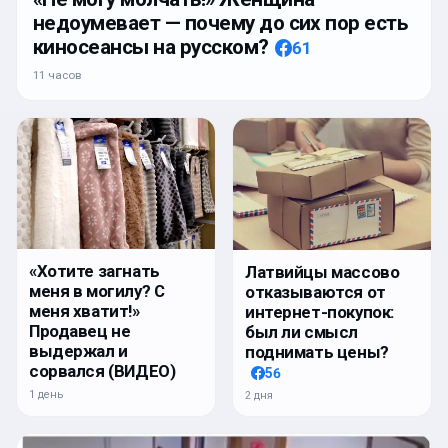
недоумевает — почему до сих пор есть
киносеансы на русском?
61
11 часов
«Хотите загнать
Латвийцы массово
меня в могилу? С
отказываются от
меня хватит!»
интернет-покупок:
Продавец не
был ли смысл
выдержал и
поднимать цены?
сорвался (ВИДЕО)
56
1 день
2 дня