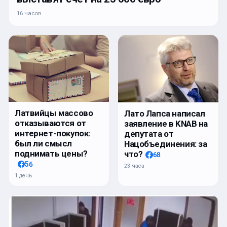
16 часов
Латвийцы массово
Лато Лапса написал
отказываются от
заявление в KNAB на
интернет-покупок:
депутата от
был ли смысл
Нацобъединения: за
поднимать цены?
что?
68
56
23 часа
1 день