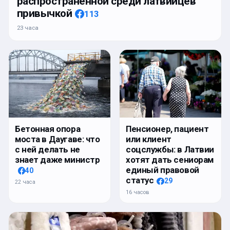
распространенной среди латвийцев
привычкой
113
23 часа
Бетонная опора
Пенсионер, пациент
моста в Даугаве: что
или клиент
с ней делать не
соцслужбы: в Латвии
знает даже министр
хотят дать сениорам
единый правовой
40
статус
29
22 часа
16 часов