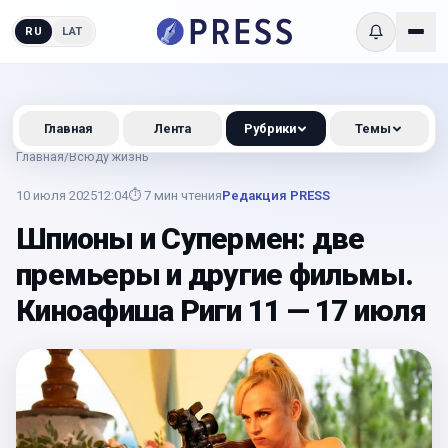
RU
LAT
Главная
Лента
Рубрики
Темы
Главная
/
Всюду жизнь
10 июля 2025
12:04
⏱
7
мин чтения
Редакция PRESS
Шпионы и Супермен: две
премьеры и другие фильмы.
Киноафиша Риги 11 — 17 июля