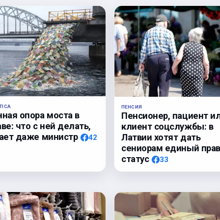
TICA
ПЕНСИЯ
нная опора моста в
Пенсионер, пациент и
ве: что с ней делать,
клиент соцслужбы: в
нает даже министр
Латвии хотят дать
42
сениорам единый пра
статус
33