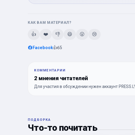
КАК ВАМ МАТЕРИАЛ?
👍
❤️
👎
😄
😮
😢
Facebook
👍
65
КОММЕНТАРИИ
2 мнения читателей
Для участия в обсуждении нужен аккаунт PRESS.LV
ПОДБОРКА
Что-то почитать