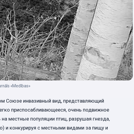
urnāls «Medības»
ком Союзе инвазивный вид, представляющий
 легко приспосабливающееся, очень подвижное
 на местные популяции птиц, разрушая гнезда,
о) и конкурируя с местными видами за пищу и