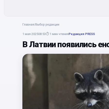
Главная
/
Выбор редакции
1 мая 2025
08:53
⏱
1
мин чтения
Редакция PRESS
В Латвии появились ен