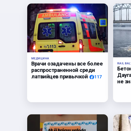
МЕДИЦИНА
Врачи озадачены все более
RAIL BAL
Бето
распространенной среди
Дауга
латвийцев привычкой
117
не з