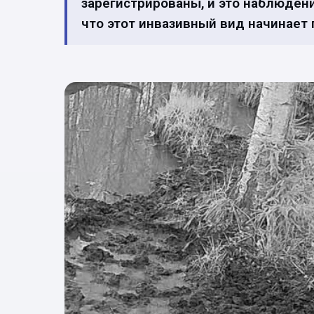
зарегистрированы, и это наблюден
что этот инвазивный вид начинает 