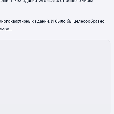
аны 1 793 здания. Это 6,75% от общего числа
 многоквартирных зданий. И было бы целесообразно
домов…