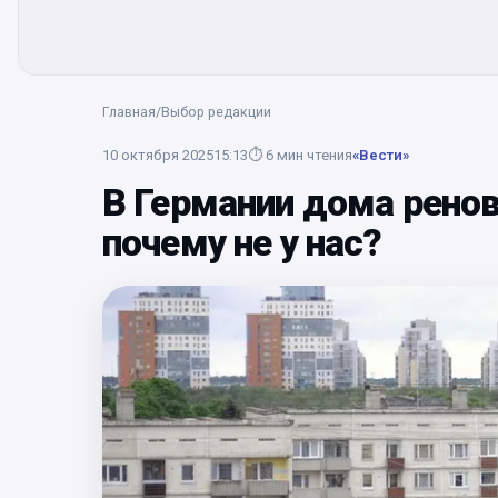
Главная
/
Выбор редакции
10 октября 2025
15:13
⏱
6
мин чтения
«Вести»
В Германии дома ренов
почему не у нас?