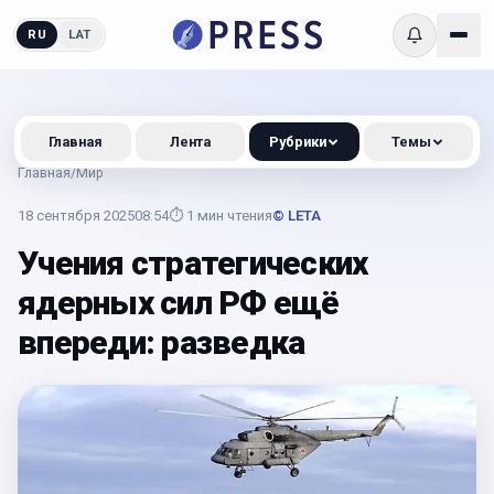
RU
LAT
Главная
Лента
Рубрики
Темы
Главная
/
Мир
18 сентября 2025
08:54
⏱
1
мин чтения
© LETA
Учения стратегических
ядерных сил РФ ещё
впереди: разведка