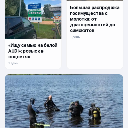
Большая распродажа
госимущества с
молотка: от
драгоценностей до
самокатов
1 день
«Ищу семью на белой
AUDI»: розыск в
соцсетях
1 день