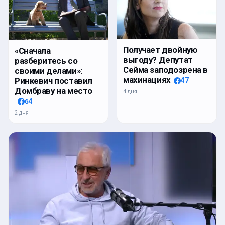
Получает двойную
«Сначала
выгоду? Депутат
разберитесь со
Сейма заподозрена в
своими делами»:
махинациях
Ринкевич поставил
47
Домбраву на место
4 дня
64
2 дня