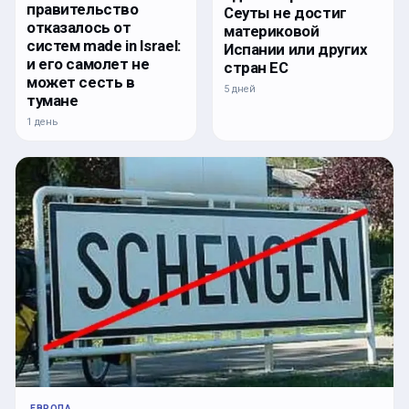
правительство
Сеуты не достиг
отказалось от
материковой
систем made in Israel:
Испании или других
и его самолет не
стран ЕС
может сесть в
5 дней
тумане
1 день
ЕВРОПА