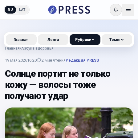
RU
LAT
Главная
Лента
Рубрики
Темы
Главная
/
Азбука здоровья
19 мая 2026
16:20
⏱
2
мин чтения
Редакция PRESS
Солнце портит не только
кожу — волосы тоже
получают удар