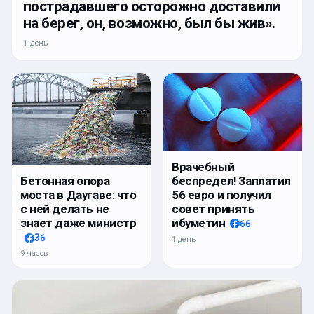
пострадавшего осторожно доставили
на берег, он, возможно, был бы жив».
1 день
Врачебный
беспредел! Заплатил
Бетонная опора
56 евро и получил
моста в Даугаве: что
совет принять
с ней делать не
ибуметин
знает даже министр
66
36
1 день
9 часов