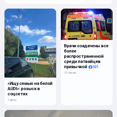
Врачи озадачены все
более
распространенной
среди латвийцев
привычкой
101
10 часов
«Ищу семью на белой
AUDI»: розыск в
соцсетях
1 день