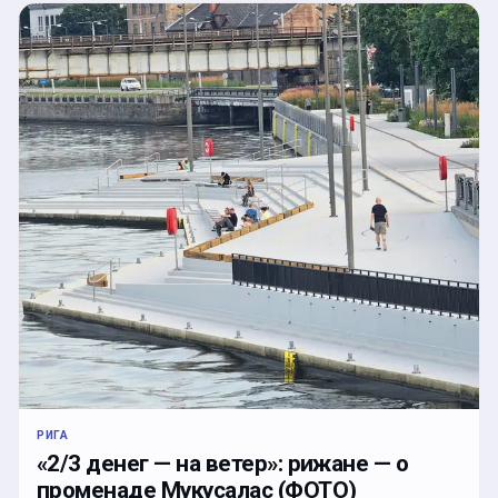
РИГА
«2/3 денег — на ветер»: рижане — о
променаде Мукусалас (ФОТО)