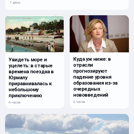
1 день
Куда уж ниже: в
Увидеть море и
отрасли
уцелеть: в старые
прогнозируют
времена поездка в
падение уровня
Юрмалу
образования из-за
приравнивалась к
очередных
небольшому
нововведений
приключению
6 часов
6 часов