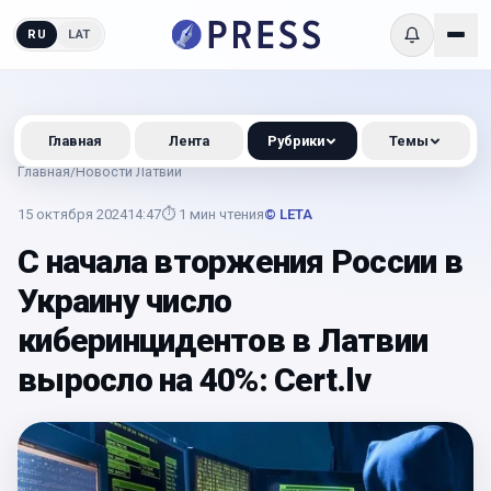
RU
LAT
Главная
Лента
Рубрики
Темы
Главная
/
Новости Латвии
15 октября 2024
14:47
⏱
1
мин чтения
© LETA
С начала вторжения России в
Украину число
киберинцидентов в Латвии
выросло на 40%: Cert.lv