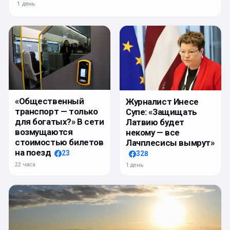
1 день
«Общественный
Журналист Инесе
транспорт — только
Супе: «Защищать
для богатых?» В сети
Латвию будет
возмущаются
некому — все
стоимостью билетов
Лачплесисы вымрут»
на поезд
23
328
22 часа
1 день