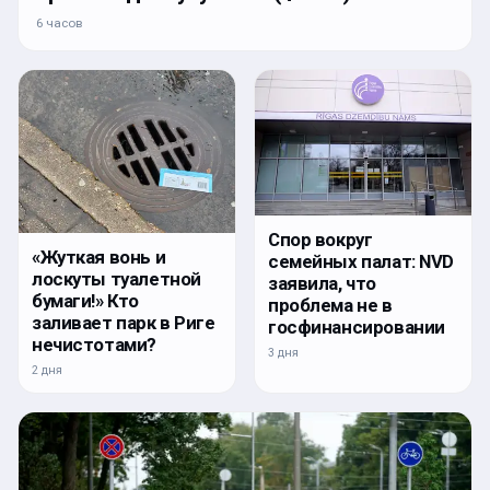
6 часов
Спор вокруг
«Жуткая вонь и
семейных палат: NVD
лоскуты туалетной
заявила, что
бумаги!» Кто
проблема не в
заливает парк в Риге
госфинансировании
нечистотами?
3 дня
2 дня