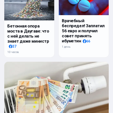
Врачебный
беспредел! Заплатил
Бетонная опора
56 евро и получил
моста в Даугаве: что
совет принять
с ней делать не
ибуметин
знает даже министр
66
37
1 день
10 часов