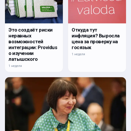
Откуда тут
Это создаёт риски
инфляция? Выросла
неравных
цена за проверку на
возможностей
госязык
интеграции: Providus
о изучении
1 неделя
латышского
1 неделя