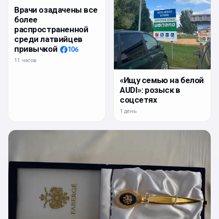
Врачи озадачены все
более
распространенной
среди латвийцев
привычкой
106
11 часов
«Ищу семью на белой
AUDI»: розыск в
соцсетях
1 день