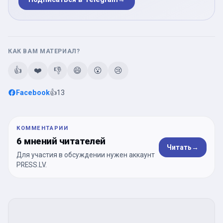
КАК ВАМ МАТЕРИАЛ?
👍
❤️
👎
😄
😮
😢
Facebook
👍
13
КОММЕНТАРИИ
6 мнений читателей
Читать
→
Для участия в обсуждении нужен аккаунт
PRESS.LV.