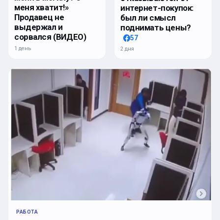
меня хватит!»
интернет-покупок:
Продавец не
был ли смысл
выдержал и
поднимать цены?
сорвался (ВИДЕО)
57
1 день
2 дня
РАБОТА