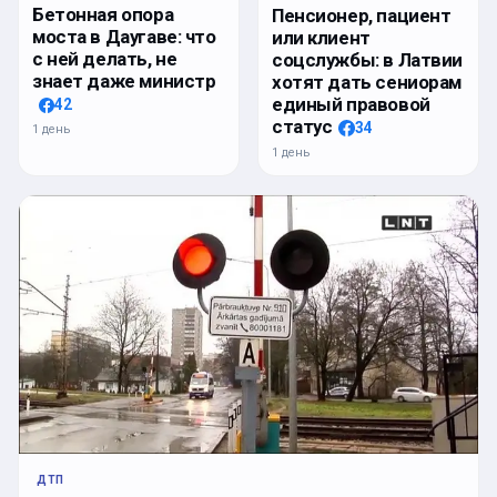
Бетонная опора
Пенсионер, пациент
моста в Даугаве: что
или клиент
с ней делать, не
соцслужбы: в Латвии
знает даже министр
хотят дать сениорам
единый правовой
42
статус
34
1 день
1 день
ДТП