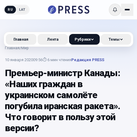
RU
LAT
Главная
Лента
Рубрики
Темы
Главная
/
Мир
10 января 2020
09:56
⏱
6
мин чтения
Редакция PRESS
Премьер-министр Канады:
«Наших граждан в
украинском самолёте
погубила иранская ракета».
Что говорит в пользу этой
версии?