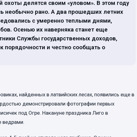
 охоты делятся своим «уловом». В этом году
сь необычно рано. А два прошедших летних
редовались с умеренно теплыми днями,
ов. Осенью их наверняка станет еще
тники Службы государственных доходов,
 к порядочности и честно сообщать о
виках, найденных в латвийских лесах, появились еще в
 гордостью демонстрировали фотографии первых
исичек под Огре. Накануне праздника Лиго в
е ведрами.