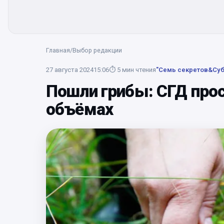
Главная
/
Выбор редакции
27 августа 2024
15:06
⏱
5
мин чтения
"Семь секретов&Суб
Пошли грибы: СГД про
объёмах