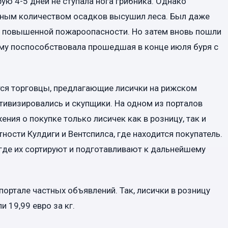
рую 4-5 дней не ступала нога грибника. Однако
ьным количеством осадков высушил леса. Был даже
 повышенной пожароопасности. Но затем вновь пошли
ему поспособствовала прошедшая в конце июля буря с
ся торговцы, предлагающие лисички на рижском
тивизировались и скупщики. На одном из порталов
ия о покупке только лисичек как в розницу, так и
ности Кулдиги и Вентспилса, где находится покупатель.
 где их сортируют и подготавливают к дальнейшему
портале частных объявлений. Так, лисички в розницу
и 19,99 евро за кг.