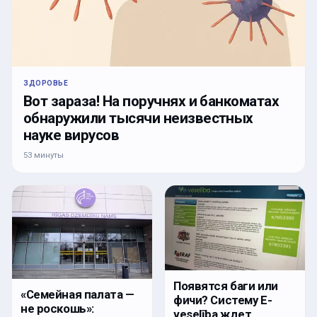
ЗДОРОВЬЕ
Вот зараза! На поручнях и банкоматах
обнаружили тысячи неизвестных
науке вирусов
53 минуты
Появятся баги или
«Семейная палата —
фичи? Систему E-
не роскошь»:
veselība ждет