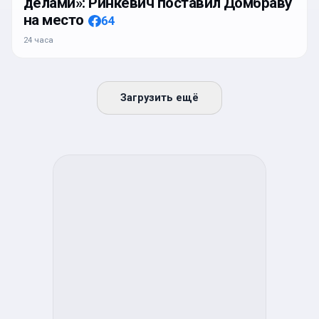
делами»: Ринкевич поставил Домбраву
на место
64
24 часа
Загрузить ещё