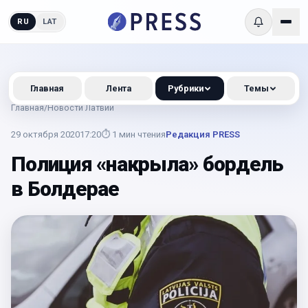
RU
LAT
Главная
Лента
Рубрики
Темы
Главная
/
Новости Латвии
29 октября 2020
17:20
⏱
1
мин чтения
Редакция PRESS
Полиция «накрыла» бордель
в Болдерае