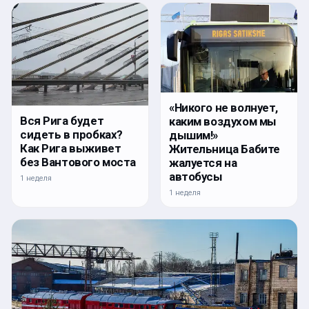
«Никого не волнует,
Вся Рига будет
каким воздухом мы
сидеть в пробках?
дышим!»
Как Рига выживет
Жительница Бабите
без Вантового моста
жалуется на
автобусы
1 неделя
1 неделя