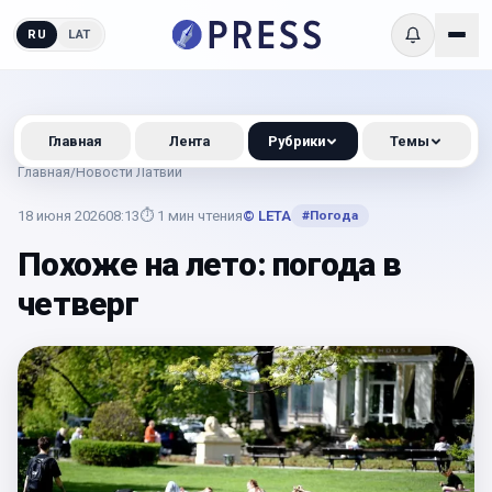
RU
LAT
Главная
Лента
Рубрики
Темы
Главная
/
Новости Латвии
18 июня 2026
08:13
⏱
1
мин чтения
© LETA
#
Погода
Похоже на лето: погода в
четверг