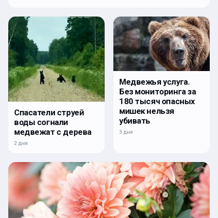
Медвежья услуга.
Без мониторинга за
180 тысяч опасных
мишек нельзя
Спасатели струей
убивать
воды согнали
медвежат с дерева
3 дня
2 дня