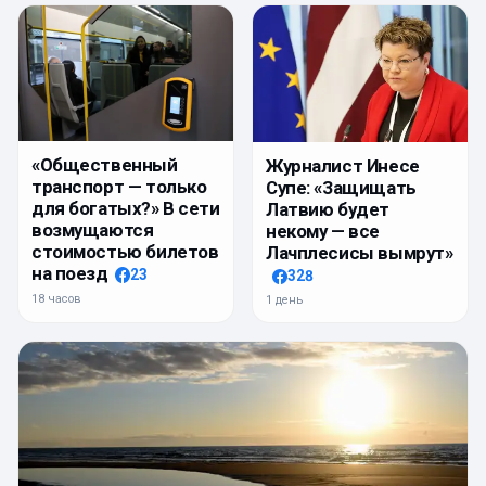
«Общественный
Журналист Инесе
транспорт — только
Супе: «Защищать
для богатых?» В сети
Латвию будет
возмущаются
некому — все
стоимостью билетов
Лачплесисы вымрут»
на поезд
23
328
18 часов
1 день