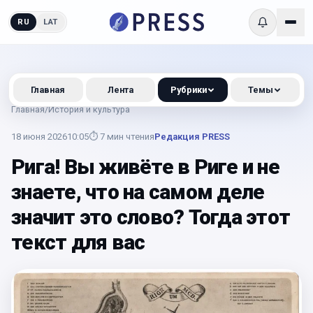
RU
LAT
Главная
Лента
Рубрики
Темы
Главная
/
История и культура
18 июня 2026
10:05
⏱
7
мин чтения
Редакция PRESS
Рига! Вы живёте в Риге и не
знаете, что на самом деле
значит это слово? Тогда этот
текст для вас