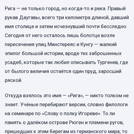
Рига — не только город, но когда-то и река. Правый
рукав Даугавы, всего три километра длиной, давший
имя столице и затем исчезнувший почти бесследно.
Сегодня от него осталось лишь болотце возле
пересечения улиц Минстереяс и Кунгу — жалкий
эпилог большой истории, вроде тех заброшенных
усадеб, которые так любил описывать Тургенев, где
от былого величия остаётся один пруд, заросший
ряской.
Откуда взялось это имя — «Рига», — никто толком не
знает. Учёные перебирают версии, словно филологи
на семинаре по «Слову о полку Игореве». То ли
память о далёком острове Рюген и племени ругов,
пришедших к этим берегам из германского мира; то