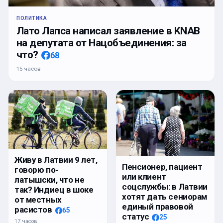
ПОЛИТИКА
Лато Лапса написал заявление в KNAB
на депутата от Нацобъединения: за
что?
68
15 часов
Живу в Латвии 9 лет,
Пенсионер, пациент
говорю по-
или клиент
латышски, что не
соцслужбы: в Латвии
так? Индиец в шоке
хотят дать сениорам
от местных
единый правовой
расистов
65
статус
25
17 часов