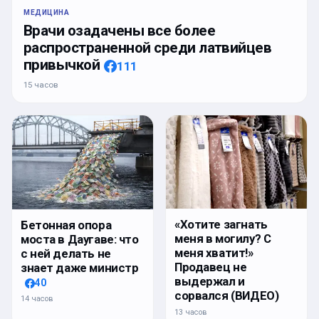
МЕДИЦИНА
Врачи озадачены все более
распространенной среди латвийцев
привычкой
111
15 часов
«Хотите загнать
Бетонная опора
меня в могилу? С
моста в Даугаве: что
меня хватит!»
с ней делать не
Продавец не
знает даже министр
выдержал и
40
сорвался (ВИДЕО)
14 часов
13 часов