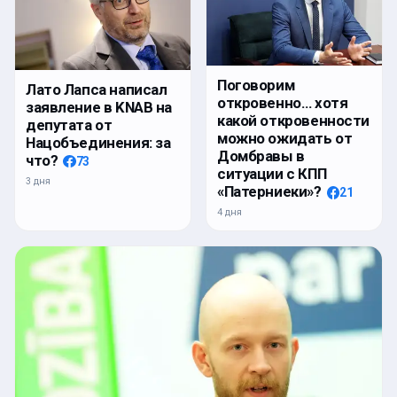
Поговорим
Лато Лапса написал
откровенно… хотя
заявление в KNAB на
какой откровенности
депутата от
можно ожидать от
Нацобъединения: за
Домбравы в
что?
73
ситуации с КПП
3 дня
«Патерниеки»?
21
4 дня