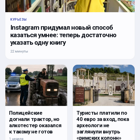
КУРЬЕЗЫ
Instagram придумал новый способ
казаться умнее: теперь достаточно
указать одну книгу
22 минуты
Полицейские
Туристы платили по
догнали трактор, но
40 евро за вход, пока
алкотестер оказался
археологи не
к такому не готов
заглянули внутрь
«римских колонн»
1 неделя