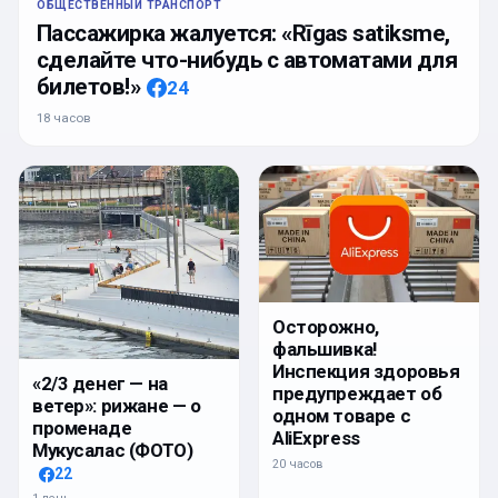
ОБЩЕСТВЕННЫЙ ТРАНСПОРТ
Пассажирка жалуется: «Rīgas satiksme,
сделайте что-нибудь с автоматами для
билетов!»
24
18 часов
Осторожно,
фальшивка!
Инспекция здоровья
«2/3 денег — на
предупреждает об
ветер»: рижане — о
одном товаре с
променаде
AliExpress
Мукусалас (ФОТО)
20 часов
22