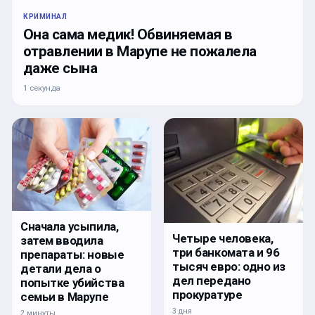
КРИМИНАЛ
Она сама медик! Обвиняемая в
отравлении в Марупе не пожалела
даже сына
1 секунда
Сначала усыпила,
Четыре человека,
затем вводила
три банкомата и 96
препараты: новые
тысяч евро: одно из
детали дела о
дел передано
попытке убийства
прокуратуре
семьи в Марупе
3 дня
2 минуты