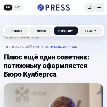
RU
LAT
Главная
Лента
Рубрики
Темы
Главная
/
Новости Латвии
1 июня 2026
12:38
⏱
1
мин чтения
Редакция PRESS
Плюс ещё один советник:
потихоньку оформляется
Бюро Кулбергса