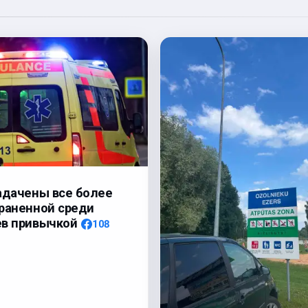
адачены все более
раненной среди
ев привычкой
108