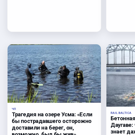
ЧП
RAIL BALTICA
Трагедия на озере Усма: «Если
Бетонная
бы пострадавшего осторожно
Даугаве:
доставили на берег, он,
знает да
возможно, был бы жив».