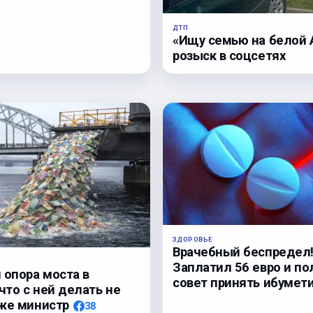
ДТП
«Ищу семью на белой A
розыск в соцсетях
ЗДОРОВЬЕ
Врачебный беспредел
Заплатил 56 евро и по
 опора моста в
совет принять ибумет
 что с ней делать не
же министр
38