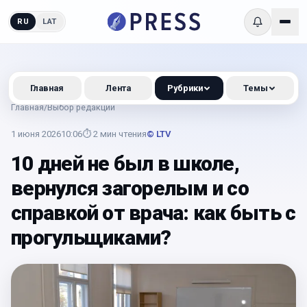
RU
LAT
Главная
Лента
Рубрики
Темы
Главная
/
Выбор редакции
1 июня 2026
10:06
⏱
2
мин чтения
© LTV
10 дней не был в школе,
вернулся загорелым и со
справкой от врача: как быть с
прогульщиками?