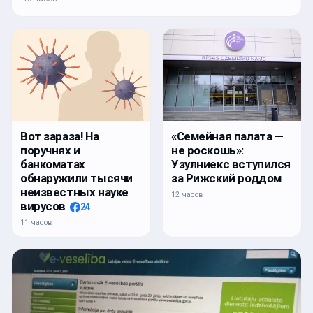
Вот зараза! На
«Семейная палата —
поручнях и
не роскошь»:
банкоматах
Узулниекс вступился
обнаружили тысячи
за Рижский роддом
неизвестных науке
12 часов
вирусов
24
11 часов