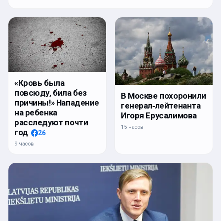
«Кровь была
повсюду, била без
В Москве похоронили
причины!» Нападение
генерал‑лейтенанта
на ребенка
Игоря Ерусалимова
расследуют почти
15 часов
год
26
9 часов