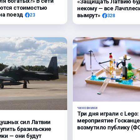
ля богатых?» В сети
«Защищать Латвию бу
ются стоимостью
некому — все Лачплес
на поезд
вымрут»
23
328
ЧИНОВНИКИ
Три дня играли с Lego:
мероприятие Госканц
ушных сил Латвии
возмутило публику (Ф
купить бразильские
ки — они будут