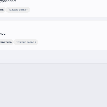
уравлёвс!
ить
Пожаловаться
лсс.
Ответить
Пожаловаться