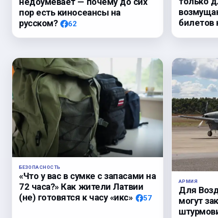
только д
недоумевает — почему до сих
возмуща
пор есть киносеансы на
билетов 
русском?
62
БЕЗОПАСНОСТЬ
«Что у вас в сумке с запасами на
АРМИЯ
72 часа?» Как жители Латвии
Для Возд
(не) готовятся к часу «икс»
57
могут за
штурмови