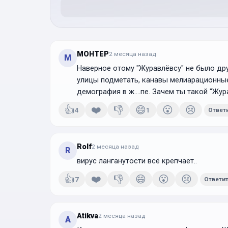
MOHTEP
2 месяца
назад
M
Наверное отому "Журавлёвсу" не было дру
улицы подметать, канавы мелиарационныеь
демография в ж....пе. Зачем ты такой "Ж
👍
❤️
👎
😄
😮
😢
4
1
Ответ
Rolf
2 месяца
назад
R
вирус ланганутости всё крепчает..
👍
❤️
👎
😄
😮
😢
7
Ответи
Atikva
2 месяца
назад
A