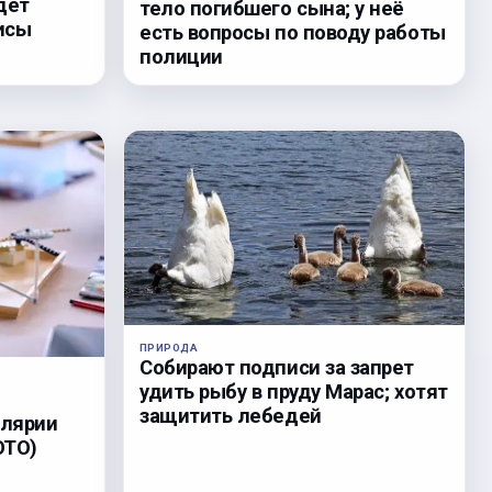
дет
тело погибшего сына; у неё
исы
есть вопросы по поводу работы
полиции
ПРИРОДА
Собирают подписи за запрет
удить рыбу в пруду Марас; хотят
защитить лебедей
елярии
ОТО)