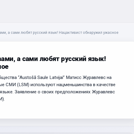
и, а сами любят русский язык! Нацактивист обнаружил ужасное
ми, а сами любят русский язык!
ное
щества “Austošā Saule Latvijai” Матисс Журавлевс на
нные СМИ (LSM) используют нацменьшинства в качестве
 языке. Заявление о своих предположениях Журавлевс
И).