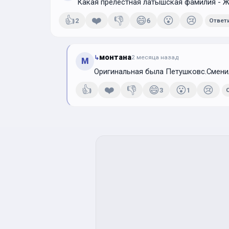
Какая прелестная латышская фамилия - Ж
👍
❤️
👎
😄
😮
😢
2
6
Ответ
монтана
↳
2 месяца
назад
М
Оригинальная была Петушковс.Смени
👍
❤️
👎
😄
😮
😢
3
1