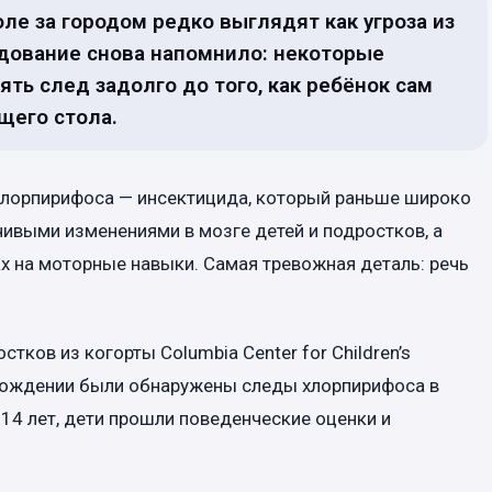
ле за городом редко выглядят как угроза из
едование снова напомнило: некоторые
ть след задолго до того, как ребёнок сам
бщего стола.
хлорпирифоса — инсектицида, который раньше широко
чивыми изменениями в мозге детей и подростков, а
ах на моторные навыки. Самая тревожная деталь: речь
тков из когорты Columbia Center for Children’s
ри рождении были обнаружены следы хлорпирифоса в
 14 лет, дети прошли поведенческие оценки и