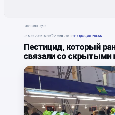
Главная
/
Наука
22 мая 2026
15:28
⏱
2
мин чтения
Редакция PRESS
Пестицид, который ран
связали со скрытыми 