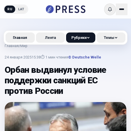
RU
LAT
Главная
Лента
Рубрики
Темы
Главная
/
Мир
24 января 2025
15:38
⏱
1
мин чтения
© Deutsche Welle
Орбан выдвинул условие
поддержки санкций ЕС
против России