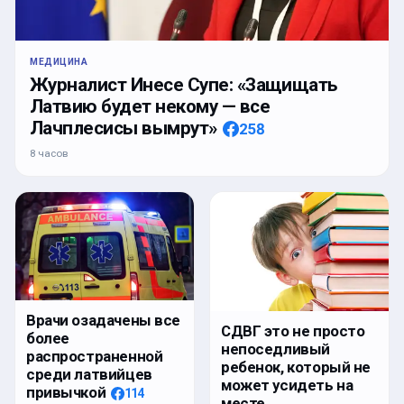
МЕДИЦИНА
Журналист Инесе Супе: «Защищать
Латвию будет некому — все
Лачплесисы вымрут»
258
8 часов
Врачи озадачены все
СДВГ это не просто
более
непоседливый
распространенной
ребенок, который не
среди латвийцев
может усидеть на
привычкой
114
месте