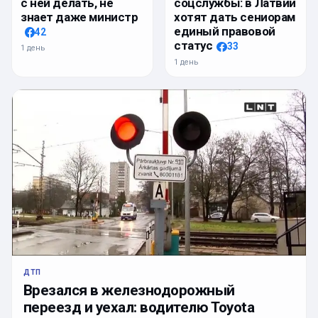
с ней делать, не
соцслужбы: в Латвии
знает даже министр
хотят дать сениорам
единый правовой
42
статус
33
1 день
1 день
ДТП
Врезался в железнодорожный
переезд и уехал: водителю Toyota