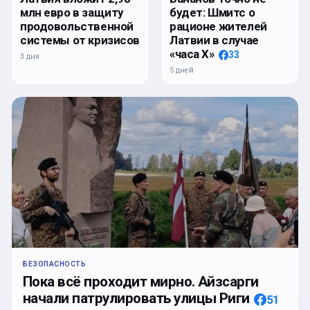
млн евро в защиту
будет: Шмитс о
продовольственной
рационе жителей
системы от кризисов
Латвии в случае
«часа Х»
33
3 дня
5 дней
БЕЗОПАСНОСТЬ
Пока всё проходит мирно. Айзсарги
начали патрулировать улицы Риги
51